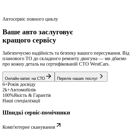
Автосервіс повного циклу
Ваше авто заслуговує
кращого сервісу
Забезпечуємо надійність та безпеку вашого пересування. Від
планового ТО до складного ремонту двигуна — ми дбаємо
про кожну деталь на сертифікованій СТО WestCars.
Онлайн-запис на СТО
Перелік наших послуг
6+
Років досвіду
2k+
Автомобілів
100%
Якість & Гарантія
Наші спеціалізації
Швидкі сервіс-помічники
Комп'ютерне сканування