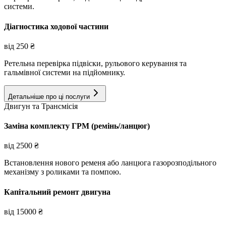
системи.
Діагностика ходової частини
від
250
₴
Ретельна перевірка підвіски, рульового керування та
гальмівної системи на підйомнику.
Детальніше про ці послуги
Двигун та Трансмісія
Заміна комплекту ГРМ (ремінь/ланцюг)
від
2500
₴
Встановлення нового ременя або ланцюга газорозподільного
механізму з роликами та помпою.
Капітальний ремонт двигуна
від
15000
₴