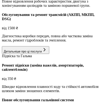
Повне відновлення робочих характеристик двигуна з
хонінгуванням циліндрів та заміною поршневої групи.
Обслуговування та ремонт трансмісій (АКПП, МКПП,
DSG)
від
1500
₴
Діагностика коробки передач, повна або часткова заміна
масла, ремонт гідроблоків та зчеплення.
Детальніше про ці послуги
Підвіска та Гальма
Ремонт підвіски (заміна важелів, амортизаторів,
сайлентблоків)
від
350
₴
Швидке відновлення плавності ходу та стійкості автомобіля
шляхом заміни зношених елементів.
Повне обслуговування гальмівної системи