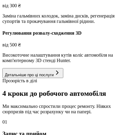
від
300
₴
Заміна гальмівних колодок, заміна дисків, регенерація
супортів та прокачування гальмівної рідини.
Регулювання розвалу-сходження 3D
від
500
₴
Високоточне налаштування кутів коліс автомобіля на
комп'ютерному 3D стенді Hunter.
Детальніше про ці послуги
Прозорість в ділі
4 кроки до робочого автомобіля
Ми максимально спростили процес ремонту. Ніяких
сюрпризів під час розрахунку чи на папері.
01
Запис та прийом