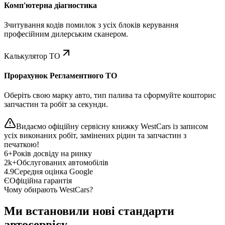
Комп'ютерна діагностика
Зчитування кодів помилок з усіх блоків керування
професійним дилерським сканером.
Калькулятор ТО
Прорахунок Регламентного ТО
Оберіть свою марку авто, тип палива та сформуйте кошторис
запчастин та робіт за секунди.
Видаємо офіційну сервісну книжку WestCars із записом
усіх виконаних робіт, замінених рідин та запчастин з
печаткою!
6+
Років досвіду на ринку
2k+
Обслугованих автомобілів
4.9
Середня оцінка Google
Є
Офіційна гарантія
Чому обирають WestCars?
Ми встановили нові стандарти
автосервісу