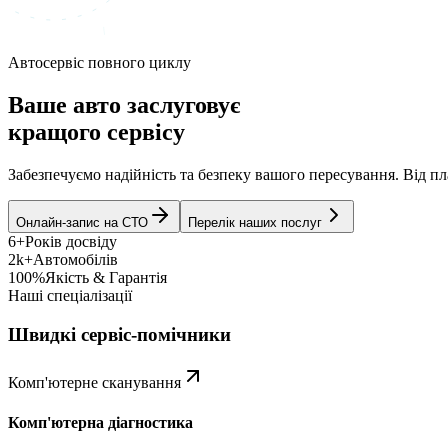
Автосервіс повного циклу
Ваше авто заслуговує
кращого сервісу
Забезпечуємо надійність та безпеку вашого пересування. Від 
Онлайн-запис на СТО
Перелік наших послуг
6+
Років досвіду
2k+
Автомобілів
100%
Якість & Гарантія
Наші спеціалізації
Швидкі сервіс-помічники
Комп'ютерне сканування
Комп'ютерна діагностика