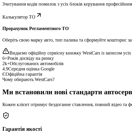
Зчитування кодів помилок з усіх блоків керування професійни
Калькулятор ТО
Прорахунок Регламентного ТО
Оберіть свою марку авто, тип палива та сформуйте кошторис зап
Видаємо офіційну сервісну книжку WestCars із записом усіх 
6+
Років досвіду на ринку
2k+
Обслугованих автомобілів
4.9
Середня оцінка Google
Є
Офіційна гарантія
Чому обирають WestCars?
Ми встановили нові стандарти автосерв
Кожен клієнт отримує бездоганне ставлення, повний відео та ф
Гарантія якості