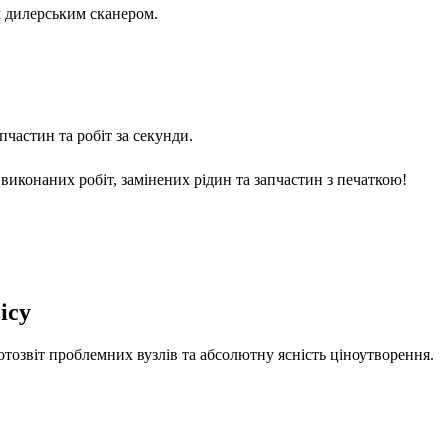
м дилерським сканером.
частин та робіт за секунди.
виконаних робіт, замінених рідин та запчастин з печаткою!
ісу
отозвіт проблемних вузлів та абсолютну ясність ціноутворення.