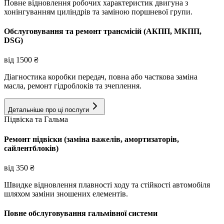
Повне відновлення робочих характеристик двигуна з
хонінгуванням циліндрів та заміною поршневої групи.
Обслуговування та ремонт трансмісій (АКПП, МКПП,
DSG)
від
1500
₴
Діагностика коробки передач, повна або часткова заміна
масла, ремонт гідроблоків та зчеплення.
Детальніше про ці послуги
Підвіска та Гальма
Ремонт підвіски (заміна важелів, амортизаторів,
сайлентблоків)
від
350
₴
Швидке відновлення плавності ходу та стійкості автомобіля
шляхом заміни зношених елементів.
Повне обслуговування гальмівної системи