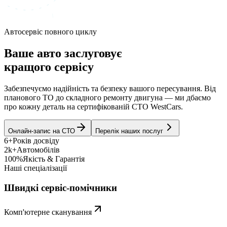
Автосервіс повного циклу
Ваше авто заслуговує
кращого сервісу
Забезпечуємо надійність та безпеку вашого пересування. Від
планового ТО до складного ремонту двигуна — ми дбаємо
про кожну деталь на сертифікованій СТО WestCars.
Онлайн-запис на СТО
Перелік наших послуг
6+
Років досвіду
2k+
Автомобілів
100%
Якість & Гарантія
Наші спеціалізації
Швидкі сервіс-помічники
Комп'ютерне сканування