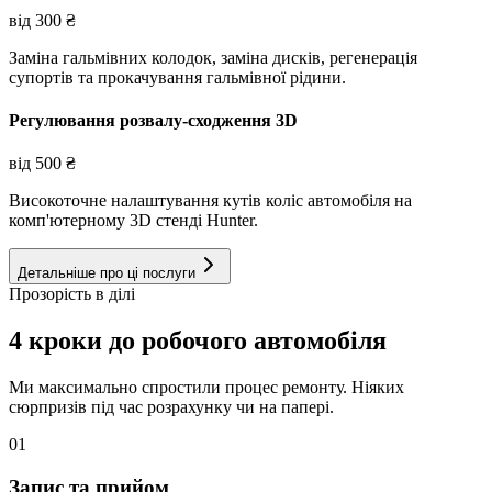
від
300
₴
Заміна гальмівних колодок, заміна дисків, регенерація
супортів та прокачування гальмівної рідини.
Регулювання розвалу-сходження 3D
від
500
₴
Високоточне налаштування кутів коліс автомобіля на
комп'ютерному 3D стенді Hunter.
Детальніше про ці послуги
Прозорість в ділі
4 кроки до робочого автомобіля
Ми максимально спростили процес ремонту. Ніяких
сюрпризів під час розрахунку чи на папері.
01
Запис та прийом