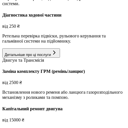
системи.
Діагностика ходової частини
від
250
₴
Ретельна перевірка підвіски, рульового керування та
гальмівної системи на підйомнику.
Детальніше про ці послуги
Двигун та Трансмісія
Заміна комплекту ГРМ (ремінь/ланцюг)
від
2500
₴
Встановлення нового ременя або ланцюга газорозподільного
механізму з роликами та помпою.
Капітальний ремонт двигуна
від
15000
₴