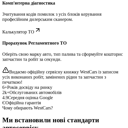
Комп'ютерна діагностика
Зчитування кодів помилок з усіх блоків керування
професійним дилерським сканером.
Калькулятор ТО
Прорахунок Регламентного ТО
Оберіть свою марку авто, тип палива та сформуйте кошторис
запчастин та робіт за секунди.
Видаємо офіційну сервісну книжку WestCars із записом
усіх виконаних робіт, замінених рідин та запчастин з
печаткою!
6+
Років досвіду на ринку
2k+
Обслугованих автомобілів
4.9
Середня оцінка Google
Є
Офіційна гарантія
Чому обирають WestCars?
Ми встановили нові стандарти
автосервісу