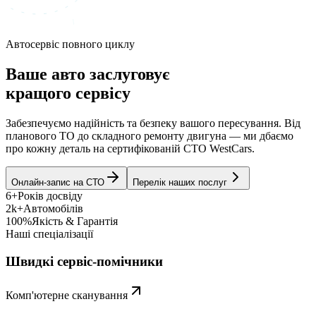
Автосервіс повного циклу
Ваше авто заслуговує
кращого сервісу
Забезпечуємо надійність та безпеку вашого пересування. Від
планового ТО до складного ремонту двигуна — ми дбаємо
про кожну деталь на сертифікованій СТО WestCars.
Онлайн-запис на СТО
Перелік наших послуг
6+
Років досвіду
2k+
Автомобілів
100%
Якість & Гарантія
Наші спеціалізації
Швидкі сервіс-помічники
Комп'ютерне сканування