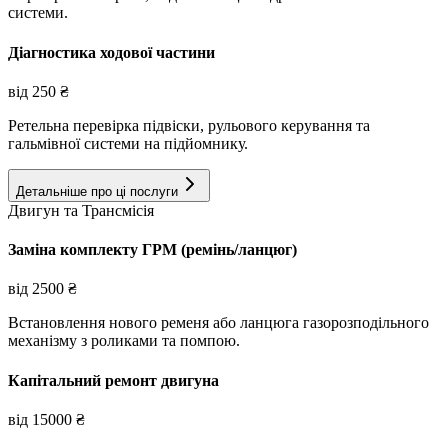
системи.
Діагностика ходової частини
від
250
₴
Ретельна перевірка підвіски, рульового керування та
гальмівної системи на підйомнику.
Детальніше про ці послуги
Двигун та Трансмісія
Заміна комплекту ГРМ (ремінь/ланцюг)
від
2500
₴
Встановлення нового ременя або ланцюга газорозподільного
механізму з роликами та помпою.
Капітальний ремонт двигуна
від
15000
₴