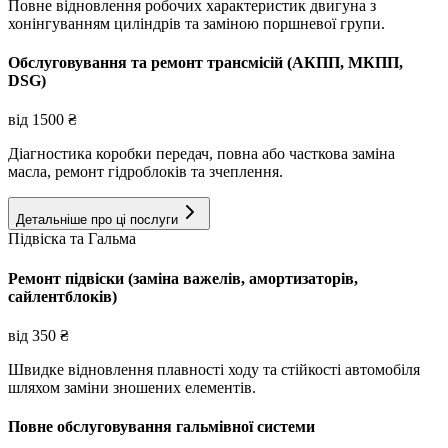
Повне відновлення робочих характеристик двигуна з
хонінгуванням циліндрів та заміною поршневої групи.
Обслуговування та ремонт трансмісій (АКПП, МКПП,
DSG)
від
1500
₴
Діагностика коробки передач, повна або часткова заміна
масла, ремонт гідроблоків та зчеплення.
Детальніше про ці послуги
Підвіска та Гальма
Ремонт підвіски (заміна важелів, амортизаторів,
сайлентблоків)
від
350
₴
Швидке відновлення плавності ходу та стійкості автомобіля
шляхом заміни зношених елементів.
Повне обслуговування гальмівної системи