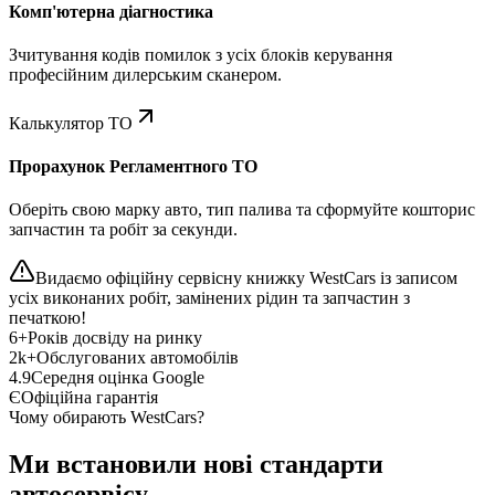
Комп'ютерна діагностика
Зчитування кодів помилок з усіх блоків керування
професійним дилерським сканером.
Калькулятор ТО
Прорахунок Регламентного ТО
Оберіть свою марку авто, тип палива та сформуйте кошторис
запчастин та робіт за секунди.
Видаємо офіційну сервісну книжку WestCars із записом
усіх виконаних робіт, замінених рідин та запчастин з
печаткою!
6+
Років досвіду на ринку
2k+
Обслугованих автомобілів
4.9
Середня оцінка Google
Є
Офіційна гарантія
Чому обирають WestCars?
Ми встановили нові стандарти
автосервісу