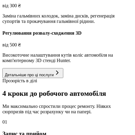
від
300
₴
Заміна гальмівних колодок, заміна дисків, регенерація
супортів та прокачування гальмівної рідини.
Регулювання розвалу-сходження 3D
від
500
₴
Високоточне налаштування кутів коліс автомобіля на
комп'ютерному 3D стенді Hunter.
Детальніше про ці послуги
Прозорість в ділі
4 кроки до робочого автомобіля
Ми максимально спростили процес ремонту. Ніяких
сюрпризів під час розрахунку чи на папері.
01
Запис та прийом