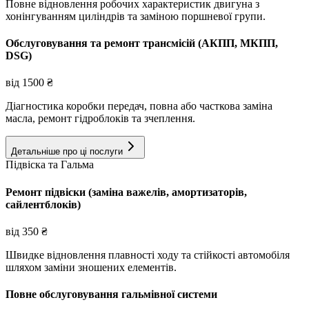
Повне відновлення робочих характеристик двигуна з
хонінгуванням циліндрів та заміною поршневої групи.
Обслуговування та ремонт трансмісій (АКПП, МКПП,
DSG)
від
1500
₴
Діагностика коробки передач, повна або часткова заміна
масла, ремонт гідроблоків та зчеплення.
Детальніше про ці послуги
Підвіска та Гальма
Ремонт підвіски (заміна важелів, амортизаторів,
сайлентблоків)
від
350
₴
Швидке відновлення плавності ходу та стійкості автомобіля
шляхом заміни зношених елементів.
Повне обслуговування гальмівної системи