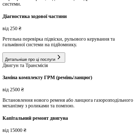
системи.
Діагностика ходової частини
від
250
₴
Ретельна перевірка підвіски, рульового керування та
гальмівної системи на підйомнику.
Детальніше про ці послуги
Двигун та Трансмісія
Заміна комплекту ГРМ (ремінь/ланцюг)
від
2500
₴
Встановлення нового ременя або ланцюга газорозподільного
механізму з роликами та помпою.
Капітальний ремонт двигуна
від
15000
₴