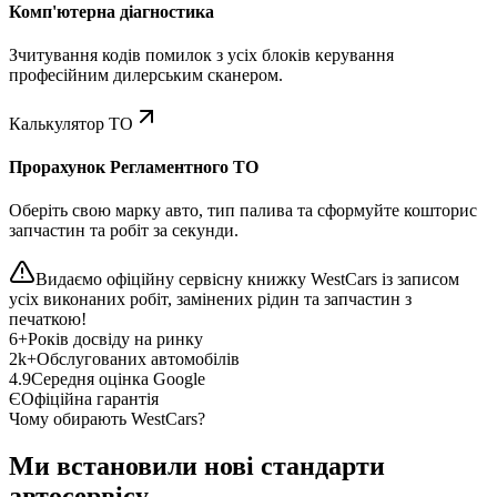
Комп'ютерна діагностика
Зчитування кодів помилок з усіх блоків керування
професійним дилерським сканером.
Калькулятор ТО
Прорахунок Регламентного ТО
Оберіть свою марку авто, тип палива та сформуйте кошторис
запчастин та робіт за секунди.
Видаємо офіційну сервісну книжку WestCars із записом
усіх виконаних робіт, замінених рідин та запчастин з
печаткою!
6+
Років досвіду на ринку
2k+
Обслугованих автомобілів
4.9
Середня оцінка Google
Є
Офіційна гарантія
Чому обирають WestCars?
Ми встановили нові стандарти
автосервісу