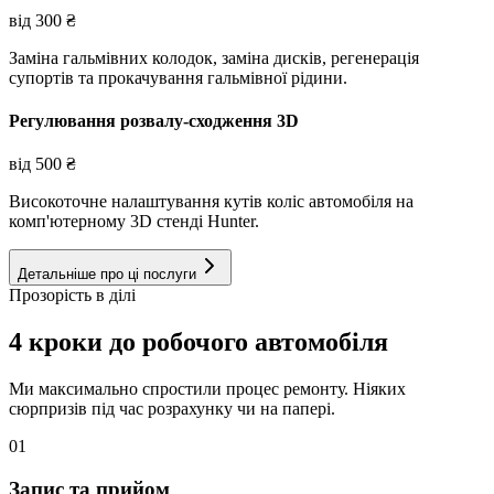
від
300
₴
Заміна гальмівних колодок, заміна дисків, регенерація
супортів та прокачування гальмівної рідини.
Регулювання розвалу-сходження 3D
від
500
₴
Високоточне налаштування кутів коліс автомобіля на
комп'ютерному 3D стенді Hunter.
Детальніше про ці послуги
Прозорість в ділі
4 кроки до робочого автомобіля
Ми максимально спростили процес ремонту. Ніяких
сюрпризів під час розрахунку чи на папері.
01
Запис та прийом