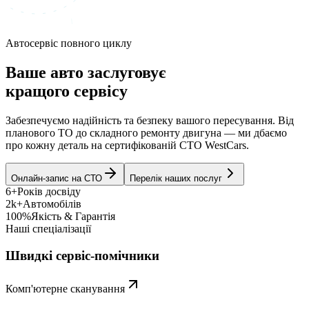
Автосервіс повного циклу
Ваше авто заслуговує
кращого сервісу
Забезпечуємо надійність та безпеку вашого пересування. Від
планового ТО до складного ремонту двигуна — ми дбаємо
про кожну деталь на сертифікованій СТО WestCars.
Онлайн-запис на СТО
Перелік наших послуг
6+
Років досвіду
2k+
Автомобілів
100%
Якість & Гарантія
Наші спеціалізації
Швидкі сервіс-помічники
Комп'ютерне сканування