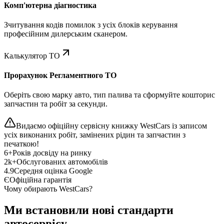
Комп'ютерна діагностика
Зчитування кодів помилок з усіх блоків керування
професійним дилерським сканером.
Калькулятор ТО
Прорахунок Регламентного ТО
Оберіть свою марку авто, тип палива та сформуйте кошторис
запчастин та робіт за секунди.
Видаємо офіційну сервісну книжку WestCars із записом
усіх виконаних робіт, замінених рідин та запчастин з
печаткою!
6+
Років досвіду на ринку
2k+
Обслугованих автомобілів
4.9
Середня оцінка Google
Є
Офіційна гарантія
Чому обирають WestCars?
Ми встановили нові стандарти
автосервісу