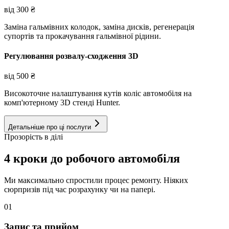
від
300
₴
Заміна гальмівних колодок, заміна дисків, регенерація
супортів та прокачування гальмівної рідини.
Регулювання розвалу-сходження 3D
від
500
₴
Високоточне налаштування кутів коліс автомобіля на
комп'ютерному 3D стенді Hunter.
Детальніше про ці послуги
Прозорість в ділі
4 кроки до робочого автомобіля
Ми максимально спростили процес ремонту. Ніяких
сюрпризів під час розрахунку чи на папері.
01
Запис та прийом