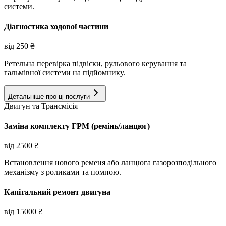
системи.
Діагностика ходової частини
від
250
₴
Ретельна перевірка підвіски, рульового керування та
гальмівної системи на підйомнику.
Детальніше про ці послуги
Двигун та Трансмісія
Заміна комплекту ГРМ (ремінь/ланцюг)
від
2500
₴
Встановлення нового ременя або ланцюга газорозподільного
механізму з роликами та помпою.
Капітальний ремонт двигуна
від
15000
₴