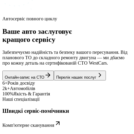
Автосервіс повного циклу
Ваше авто заслуговує
кращого сервісу
Забезпечуємо надійність та безпеку вашого пересування. Від
планового ТО до складного ремонту двигуна — ми дбаємо
про кожну деталь на сертифікованій СТО WestCars.
Онлайн-запис на СТО
Перелік наших послуг
6+
Років досвіду
2k+
Автомобілів
100%
Якість & Гарантія
Наші спеціалізації
Швидкі сервіс-помічники
Комп'ютерне сканування