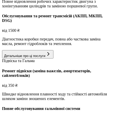
Повне відновлення робочих характеристик двигуна з
хонінгуванням циліндрів та заміною поршневої групи.
Обслуговування та ремонт трансмісій (АКПП, МКПП,
DSG)
від
1500
₴
Діагностика коробки передач, повна або часткова заміна
масла, ремонт гідроблоків та зчеплення.
Детальніше про ці послуги
Підвіска та Гальма
Ремонт підвіски (заміна важелів, амортизаторів,
сайлентблоків)
від
350
₴
Швидке відновлення плавності ходу та стійкості автомобіля
шляхом заміни зношених елементів.
Повне обслуговування гальмівної системи