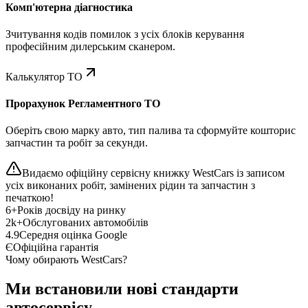
Комп'ютерна діагностика
Зчитування кодів помилок з усіх блоків керування
професійним дилерським сканером.
Калькулятор ТО
Прорахунок Регламентного ТО
Оберіть свою марку авто, тип палива та сформуйте кошторис
запчастин та робіт за секунди.
Видаємо офіційну сервісну книжку WestCars із записом
усіх виконаних робіт, замінених рідин та запчастин з
печаткою!
6+
Років досвіду на ринку
2k+
Обслугованих автомобілів
4.9
Середня оцінка Google
Є
Офіційна гарантія
Чому обирають WestCars?
Ми встановили нові стандарти
автосервісу