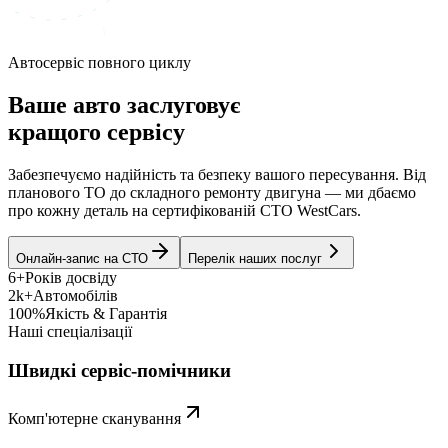
Автосервіс повного циклу
Ваше авто заслуговує
кращого сервісу
Забезпечуємо надійність та безпеку вашого пересування. Від
планового ТО до складного ремонту двигуна — ми дбаємо
про кожну деталь на сертифікованій СТО WestCars.
Онлайн-запис на СТО
Перелік наших послуг
6+
Років досвіду
2k+
Автомобілів
100%
Якість & Гарантія
Наші спеціалізації
Швидкі сервіс-помічники
Комп'ютерне сканування