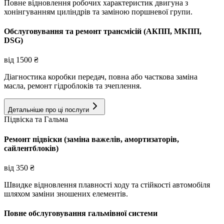
Повне відновлення робочих характеристик двигуна з
хонінгуванням циліндрів та заміною поршневої групи.
Обслуговування та ремонт трансмісій (АКПП, МКПП,
DSG)
від
1500
₴
Діагностика коробки передач, повна або часткова заміна
масла, ремонт гідроблоків та зчеплення.
Детальніше про ці послуги
Підвіска та Гальма
Ремонт підвіски (заміна важелів, амортизаторів,
сайлентблоків)
від
350
₴
Швидке відновлення плавності ходу та стійкості автомобіля
шляхом заміни зношених елементів.
Повне обслуговування гальмівної системи