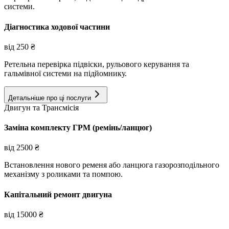
системи.
Діагностика ходової частини
від
250
₴
Ретельна перевірка підвіски, рульового керування та
гальмівної системи на підйомнику.
Детальніше про ці послуги
Двигун та Трансмісія
Заміна комплекту ГРМ (ремінь/ланцюг)
від
2500
₴
Встановлення нового ременя або ланцюга газорозподільного
механізму з роликами та помпою.
Капітальний ремонт двигуна
від
15000
₴