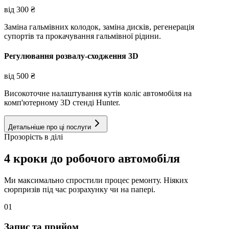
від
300
₴
Заміна гальмівних колодок, заміна дисків, регенерація
супортів та прокачування гальмівної рідини.
Регулювання розвалу-сходження 3D
від
500
₴
Високоточне налаштування кутів коліс автомобіля на
комп'ютерному 3D стенді Hunter.
Детальніше про ці послуги
Прозорість в ділі
4 кроки до робочого автомобіля
Ми максимально спростили процес ремонту. Ніяких
сюрпризів під час розрахунку чи на папері.
01
Запис та прийом