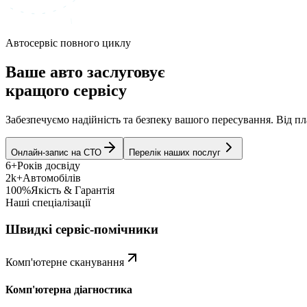
Автосервіс повного циклу
Ваше авто заслуговує
кращого сервісу
Забезпечуємо надійність та безпеку вашого пересування. Від 
Онлайн-запис на СТО
Перелік наших послуг
6+
Років досвіду
2k+
Автомобілів
100%
Якість & Гарантія
Наші спеціалізації
Швидкі сервіс-помічники
Комп'ютерне сканування
Комп'ютерна діагностика