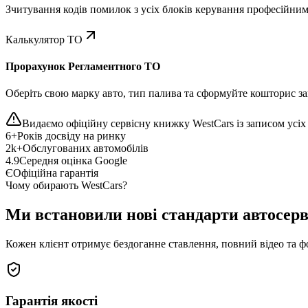
Зчитування кодів помилок з усіх блоків керування професійни
Калькулятор ТО
Прорахунок Регламентного ТО
Оберіть свою марку авто, тип палива та сформуйте кошторис зап
Видаємо офіційну сервісну книжку WestCars із записом усіх 
6+
Років досвіду на ринку
2k+
Обслугованих автомобілів
4.9
Середня оцінка Google
Є
Офіційна гарантія
Чому обирають WestCars?
Ми встановили нові стандарти автосерв
Кожен клієнт отримує бездоганне ставлення, повний відео та ф
Гарантія якості