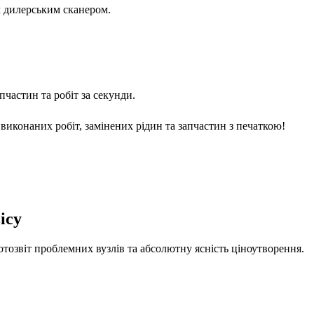
м дилерським сканером.
частин та робіт за секунди.
виконаних робіт, замінених рідин та запчастин з печаткою!
ісу
отозвіт проблемних вузлів та абсолютну ясність ціноутворення.