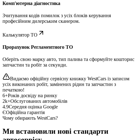
Комп'ютерна діагностика
Зчитування кодів помилок з усіх блоків керування
професійним дилерським сканером.
Калькулятор ТО
Прорахунок Регламентного ТО
Оберіть свою марку авто, тип палива та сформуйте кошторис
запчастин та робіт за секунди.
Видаємо офіційну сервісну книжку WestCars із записом
усіх виконаних робіт, замінених рідин та запчастин з
печаткою!
6+
Років досвіду на ринку
2k+
Обслугованих автомобілів
4.9
Середня оцінка Google
Є
Офіційна гарантія
Чому обирають WestCars?
Ми встановили нові стандарти
автосервісу