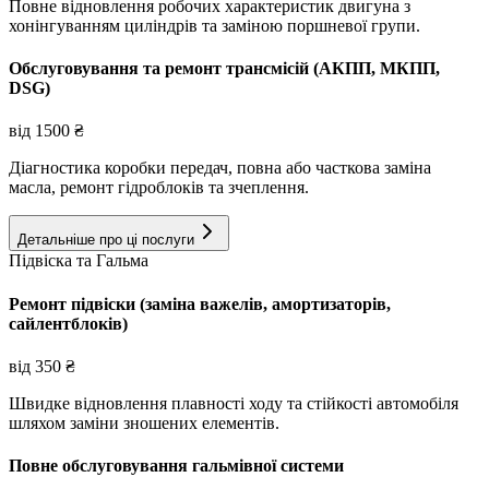
Повне відновлення робочих характеристик двигуна з
хонінгуванням циліндрів та заміною поршневої групи.
Обслуговування та ремонт трансмісій (АКПП, МКПП,
DSG)
від
1500
₴
Діагностика коробки передач, повна або часткова заміна
масла, ремонт гідроблоків та зчеплення.
Детальніше про ці послуги
Підвіска та Гальма
Ремонт підвіски (заміна важелів, амортизаторів,
сайлентблоків)
від
350
₴
Швидке відновлення плавності ходу та стійкості автомобіля
шляхом заміни зношених елементів.
Повне обслуговування гальмівної системи