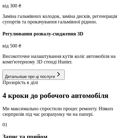
від
300
₴
Заміна гальмівних колодок, заміна дисків, регенерація
супортів та прокачування гальмівної рідини.
Регулювання розвалу-сходження 3D
від
500
₴
Високоточне налаштування кутів коліс автомобіля на
комп'ютерному 3D стенді Hunter.
Детальніше про ці послуги
Прозорість в ділі
4 кроки до робочого автомобіля
Ми максимально спростили процес ремонту. Ніяких
сюрпризів під час розрахунку чи на папері.
01
Запис та прийом