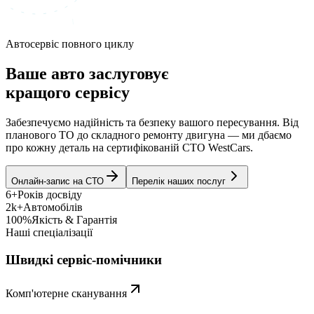
Автосервіс повного циклу
Ваше авто заслуговує
кращого сервісу
Забезпечуємо надійність та безпеку вашого пересування. Від
планового ТО до складного ремонту двигуна — ми дбаємо
про кожну деталь на сертифікованій СТО WestCars.
Онлайн-запис на СТО
Перелік наших послуг
6+
Років досвіду
2k+
Автомобілів
100%
Якість & Гарантія
Наші спеціалізації
Швидкі сервіс-помічники
Комп'ютерне сканування