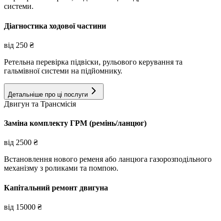
системи.
Діагностика ходової частини
від
250
₴
Ретельна перевірка підвіски, рульового керування та
гальмівної системи на підйомнику.
Детальніше про ці послуги
Двигун та Трансмісія
Заміна комплекту ГРМ (ремінь/ланцюг)
від
2500
₴
Встановлення нового ременя або ланцюга газорозподільного
механізму з роликами та помпою.
Капітальний ремонт двигуна
від
15000
₴