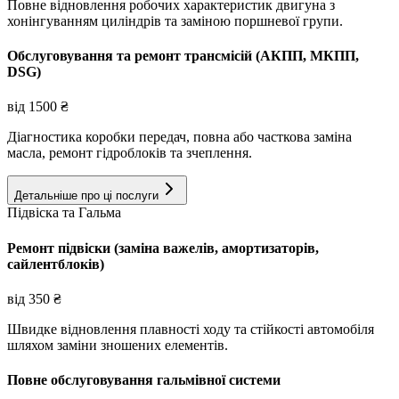
Повне відновлення робочих характеристик двигуна з
хонінгуванням циліндрів та заміною поршневої групи.
Обслуговування та ремонт трансмісій (АКПП, МКПП,
DSG)
від
1500
₴
Діагностика коробки передач, повна або часткова заміна
масла, ремонт гідроблоків та зчеплення.
Детальніше про ці послуги
Підвіска та Гальма
Ремонт підвіски (заміна важелів, амортизаторів,
сайлентблоків)
від
350
₴
Швидке відновлення плавності ходу та стійкості автомобіля
шляхом заміни зношених елементів.
Повне обслуговування гальмівної системи