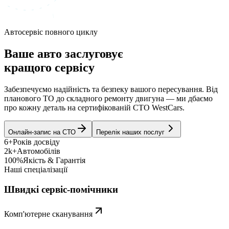
Автосервіс повного циклу
Ваше авто заслуговує
кращого сервісу
Забезпечуємо надійність та безпеку вашого пересування. Від
планового ТО до складного ремонту двигуна — ми дбаємо
про кожну деталь на сертифікованій СТО WestCars.
Онлайн-запис на СТО
Перелік наших послуг
6+
Років досвіду
2k+
Автомобілів
100%
Якість & Гарантія
Наші спеціалізації
Швидкі сервіс-помічники
Комп'ютерне сканування