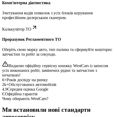
Комп'ютерна діагностика
Зчитування кодів помилок з усіх блоків керування
професійним дилерським сканером.
Калькулятор ТО
Прорахунок Регламентного ТО
Оберіть свою марку авто, тип палива та сформуйте кошторис
запчастин та робіт за секунди.
Видаємо офіційну сервісну книжку WestCars із записом
усіх виконаних робіт, замінених рідин та запчастин з
печаткою!
6+
Років досвіду на ринку
2k+
Обслугованих автомобілів
4.9
Середня оцінка Google
Є
Офіційна гарантія
Чому обирають WestCars?
Ми встановили нові стандарти
автосервісу