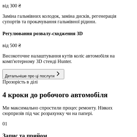
від
300
₴
Заміна гальмівних колодок, заміна дисків, регенерація
супортів та прокачування гальмівної рідини.
Регулювання розвалу-сходження 3D
від
500
₴
Високоточне налаштування кутів коліс автомобіля на
комп'ютерному 3D стенді Hunter.
Детальніше про ці послуги
Прозорість в ділі
4 кроки до робочого автомобіля
Ми максимально спростили процес ремонту. Ніяких
сюрпризів під час розрахунку чи на папері.
01
Запис та прийом