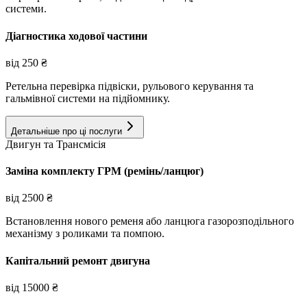
системи.
Діагностика ходової частини
від
250
₴
Ретельна перевірка підвіски, рульового керування та
гальмівної системи на підйомнику.
Детальніше про ці послуги
Двигун та Трансмісія
Заміна комплекту ГРМ (ремінь/ланцюг)
від
2500
₴
Встановлення нового ременя або ланцюга газорозподільного
механізму з роликами та помпою.
Капітальний ремонт двигуна
від
15000
₴