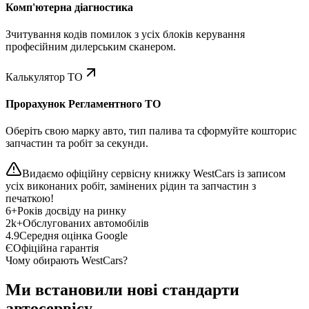
Комп'ютерна діагностика
Зчитування кодів помилок з усіх блоків керування
професійним дилерським сканером.
Калькулятор ТО
Прорахунок Регламентного ТО
Оберіть свою марку авто, тип палива та сформуйте кошторис
запчастин та робіт за секунди.
Видаємо офіційну сервісну книжку WestCars із записом
усіх виконаних робіт, замінених рідин та запчастин з
печаткою!
6+
Років досвіду на ринку
2k+
Обслугованих автомобілів
4.9
Середня оцінка Google
Є
Офіційна гарантія
Чому обирають WestCars?
Ми встановили нові стандарти
автосервісу