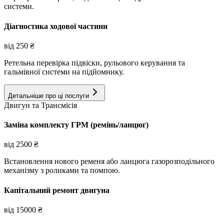
системи.
Діагностика ходової частини
від
250
₴
Ретельна перевірка підвіски, рульового керування та
гальмівної системи на підйомнику.
Детальніше про ці послуги
Двигун та Трансмісія
Заміна комплекту ГРМ (ремінь/ланцюг)
від
2500
₴
Встановлення нового ременя або ланцюга газорозподільного
механізму з роликами та помпою.
Капітальний ремонт двигуна
від
15000
₴