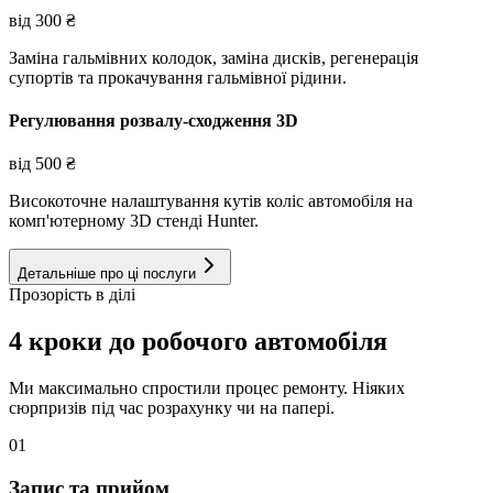
від
300
₴
Заміна гальмівних колодок, заміна дисків, регенерація
супортів та прокачування гальмівної рідини.
Регулювання розвалу-сходження 3D
від
500
₴
Високоточне налаштування кутів коліс автомобіля на
комп'ютерному 3D стенді Hunter.
Детальніше про ці послуги
Прозорість в ділі
4 кроки до робочого автомобіля
Ми максимально спростили процес ремонту. Ніяких
сюрпризів під час розрахунку чи на папері.
01
Запис та прийом