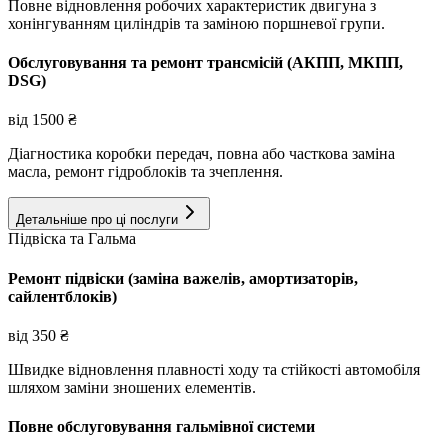
Повне відновлення робочих характеристик двигуна з
хонінгуванням циліндрів та заміною поршневої групи.
Обслуговування та ремонт трансмісій (АКПП, МКПП,
DSG)
від
1500
₴
Діагностика коробки передач, повна або часткова заміна
масла, ремонт гідроблоків та зчеплення.
Детальніше про ці послуги
Підвіска та Гальма
Ремонт підвіски (заміна важелів, амортизаторів,
сайлентблоків)
від
350
₴
Швидке відновлення плавності ходу та стійкості автомобіля
шляхом заміни зношених елементів.
Повне обслуговування гальмівної системи