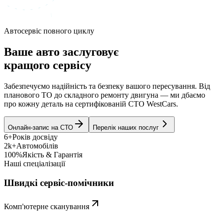
Автосервіс повного циклу
Ваше авто заслуговує
кращого сервісу
Забезпечуємо надійність та безпеку вашого пересування. Від
планового ТО до складного ремонту двигуна — ми дбаємо
про кожну деталь на сертифікованій СТО WestCars.
Онлайн-запис на СТО
Перелік наших послуг
6+
Років досвіду
2k+
Автомобілів
100%
Якість & Гарантія
Наші спеціалізації
Швидкі сервіс-помічники
Комп'ютерне сканування