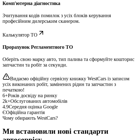
Комп'ютерна діагностика
Зчитування кодів помилок з усіх блоків керування
професійним дилерським сканером.
Калькулятор ТО
Прорахунок Регламентного ТО
Оберіть свою марку авто, тип палива та сформуйте кошторис
запчастин та робіт за секунди.
Видаємо офіційну сервісну книжку WestCars із записом
усіх виконаних робіт, замінених рідин та запчастин з
печаткою!
6+
Років досвіду на ринку
2k+
Обслугованих автомобілів
4.9
Середня оцінка Google
Є
Офіційна гарантія
Чому обирають WestCars?
Ми встановили нові стандарти
автосервісу