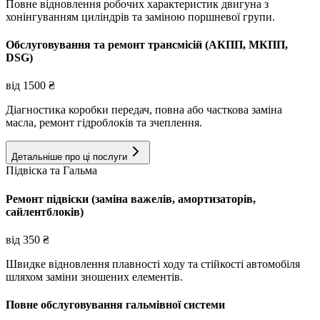
Повне відновлення робочих характеристик двигуна з
хонінгуванням циліндрів та заміною поршневої групи.
Обслуговування та ремонт трансмісій (АКПП, МКПП,
DSG)
від
1500
₴
Діагностика коробки передач, повна або часткова заміна
масла, ремонт гідроблоків та зчеплення.
Детальніше про ці послуги
Підвіска та Гальма
Ремонт підвіски (заміна важелів, амортизаторів,
сайлентблоків)
від
350
₴
Швидке відновлення плавності ходу та стійкості автомобіля
шляхом заміни зношених елементів.
Повне обслуговування гальмівної системи