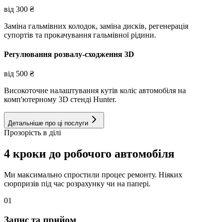
від
300
₴
Заміна гальмівних колодок, заміна дисків, регенерація
супортів та прокачування гальмівної рідини.
Регулювання розвалу-сходження 3D
від
500
₴
Високоточне налаштування кутів коліс автомобіля на
комп'ютерному 3D стенді Hunter.
Детальніше про ці послуги
Прозорість в ділі
4 кроки до робочого автомобіля
Ми максимально спростили процес ремонту. Ніяких
сюрпризів під час розрахунку чи на папері.
01
Запис та прийом