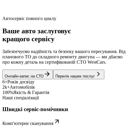
Автосервіс повного циклу
Ваше авто заслуговує
кращого сервісу
Забезпечуємо надійність та безпеку вашого пересування. Від
планового ТО до складного ремонту двигуна — ми дбаємо
про кожну деталь на сертифікованій СТО WestCars.
Онлайн-запис на СТО
Перелік наших послуг
6+
Років досвіду
2k+
Автомобілів
100%
Якість & Гарантія
Наші спеціалізації
Швидкі сервіс-помічники
Комп'ютерне сканування