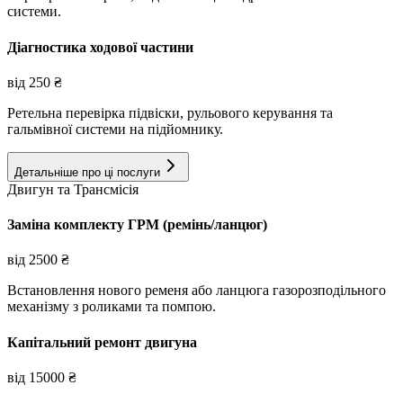
системи.
Діагностика ходової частини
від
250
₴
Ретельна перевірка підвіски, рульового керування та
гальмівної системи на підйомнику.
Детальніше про ці послуги
Двигун та Трансмісія
Заміна комплекту ГРМ (ремінь/ланцюг)
від
2500
₴
Встановлення нового ременя або ланцюга газорозподільного
механізму з роликами та помпою.
Капітальний ремонт двигуна
від
15000
₴