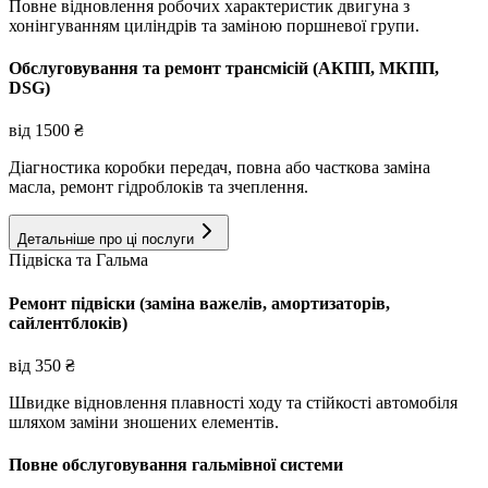
Повне відновлення робочих характеристик двигуна з
хонінгуванням циліндрів та заміною поршневої групи.
Обслуговування та ремонт трансмісій (АКПП, МКПП,
DSG)
від
1500
₴
Діагностика коробки передач, повна або часткова заміна
масла, ремонт гідроблоків та зчеплення.
Детальніше про ці послуги
Підвіска та Гальма
Ремонт підвіски (заміна важелів, амортизаторів,
сайлентблоків)
від
350
₴
Швидке відновлення плавності ходу та стійкості автомобіля
шляхом заміни зношених елементів.
Повне обслуговування гальмівної системи