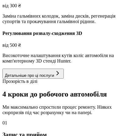
від
300
₴
Заміна гальмівних колодок, заміна дисків, регенерація
супортів та прокачування гальмівної рідини.
Регулювання розвалу-сходження 3D
від
500
₴
Високоточне налаштування кутів коліс автомобіля на
комп'ютерному 3D стенді Hunter.
Детальніше про ці послуги
Прозорість в ділі
4 кроки до робочого автомобіля
Ми максимально спростили процес ремонту. Ніяких
сюрпризів під час розрахунку чи на папері.
01
Запис та прийом