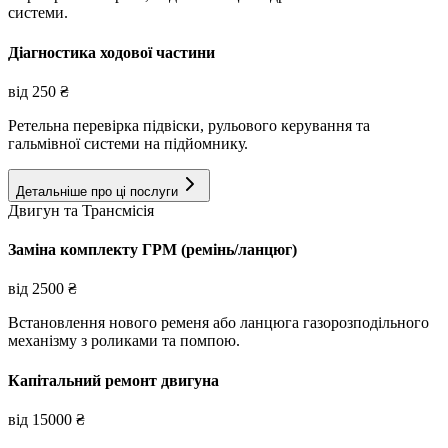
системи.
Діагностика ходової частини
від
250
₴
Ретельна перевірка підвіски, рульового керування та
гальмівної системи на підйомнику.
Детальніше про ці послуги
Двигун та Трансмісія
Заміна комплекту ГРМ (ремінь/ланцюг)
від
2500
₴
Встановлення нового ременя або ланцюга газорозподільного
механізму з роликами та помпою.
Капітальний ремонт двигуна
від
15000
₴