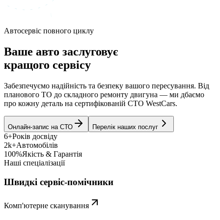
Автосервіс повного циклу
Ваше авто заслуговує
кращого сервісу
Забезпечуємо надійність та безпеку вашого пересування. Від
планового ТО до складного ремонту двигуна — ми дбаємо
про кожну деталь на сертифікованій СТО WestCars.
Онлайн-запис на СТО
Перелік наших послуг
6+
Років досвіду
2k+
Автомобілів
100%
Якість & Гарантія
Наші спеціалізації
Швидкі сервіс-помічники
Комп'ютерне сканування