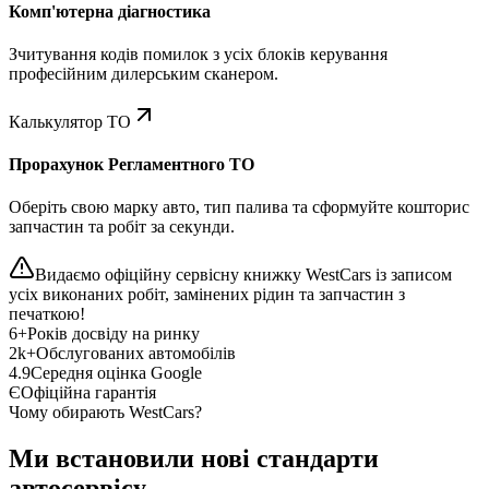
Комп'ютерна діагностика
Зчитування кодів помилок з усіх блоків керування
професійним дилерським сканером.
Калькулятор ТО
Прорахунок Регламентного ТО
Оберіть свою марку авто, тип палива та сформуйте кошторис
запчастин та робіт за секунди.
Видаємо офіційну сервісну книжку WestCars із записом
усіх виконаних робіт, замінених рідин та запчастин з
печаткою!
6+
Років досвіду на ринку
2k+
Обслугованих автомобілів
4.9
Середня оцінка Google
Є
Офіційна гарантія
Чому обирають WestCars?
Ми встановили нові стандарти
автосервісу