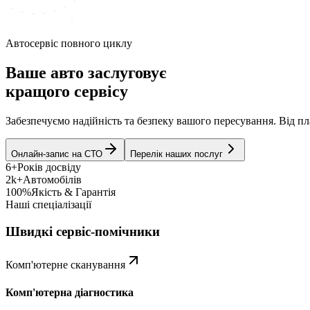
Автосервіс повного циклу
Ваше авто заслуговує
кращого сервісу
Забезпечуємо надійність та безпеку вашого пересування. Від 
Онлайн-запис на СТО
Перелік наших послуг
6+
Років досвіду
2k+
Автомобілів
100%
Якість & Гарантія
Наші спеціалізації
Швидкі сервіс-помічники
Комп'ютерне сканування
Комп'ютерна діагностика