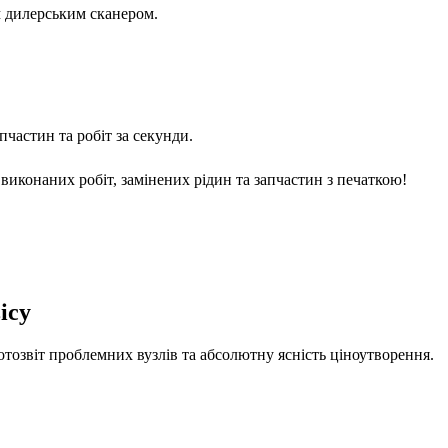
м дилерським сканером.
частин та робіт за секунди.
виконаних робіт, замінених рідин та запчастин з печаткою!
ісу
отозвіт проблемних вузлів та абсолютну ясність ціноутворення.