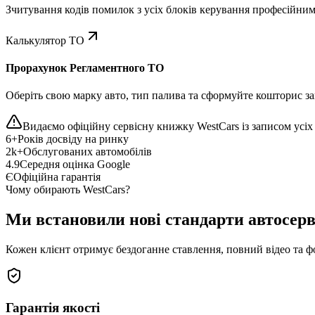
Зчитування кодів помилок з усіх блоків керування професійни
Калькулятор ТО
Прорахунок Регламентного ТО
Оберіть свою марку авто, тип палива та сформуйте кошторис зап
Видаємо офіційну сервісну книжку WestCars із записом усіх 
6+
Років досвіду на ринку
2k+
Обслугованих автомобілів
4.9
Середня оцінка Google
Є
Офіційна гарантія
Чому обирають WestCars?
Ми встановили нові стандарти автосерв
Кожен клієнт отримує бездоганне ставлення, повний відео та ф
Гарантія якості