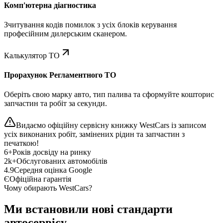
Комп'ютерна діагностика
Зчитування кодів помилок з усіх блоків керування
професійним дилерським сканером.
Калькулятор ТО
Прорахунок Регламентного ТО
Оберіть свою марку авто, тип палива та сформуйте кошторис
запчастин та робіт за секунди.
Видаємо офіційну сервісну книжку WestCars із записом
усіх виконаних робіт, замінених рідин та запчастин з
печаткою!
6+
Років досвіду на ринку
2k+
Обслугованих автомобілів
4.9
Середня оцінка Google
Є
Офіційна гарантія
Чому обирають WestCars?
Ми встановили нові стандарти
автосервісу