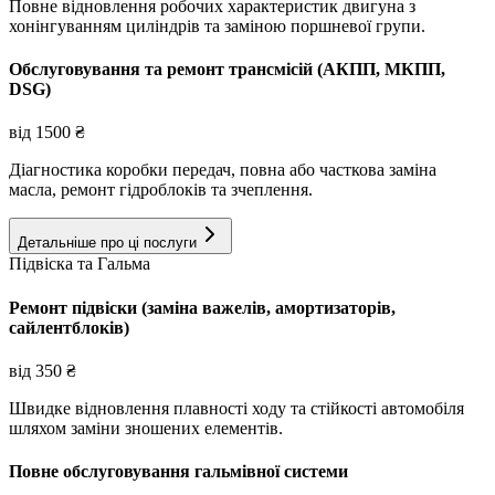
Повне відновлення робочих характеристик двигуна з
хонінгуванням циліндрів та заміною поршневої групи.
Обслуговування та ремонт трансмісій (АКПП, МКПП,
DSG)
від
1500
₴
Діагностика коробки передач, повна або часткова заміна
масла, ремонт гідроблоків та зчеплення.
Детальніше про ці послуги
Підвіска та Гальма
Ремонт підвіски (заміна важелів, амортизаторів,
сайлентблоків)
від
350
₴
Швидке відновлення плавності ходу та стійкості автомобіля
шляхом заміни зношених елементів.
Повне обслуговування гальмівної системи