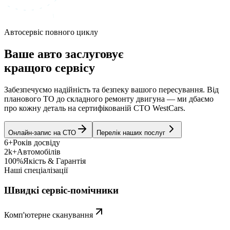
Автосервіс повного циклу
Ваше авто заслуговує
кращого сервісу
Забезпечуємо надійність та безпеку вашого пересування. Від
планового ТО до складного ремонту двигуна — ми дбаємо
про кожну деталь на сертифікованій СТО WestCars.
Онлайн-запис на СТО
Перелік наших послуг
6+
Років досвіду
2k+
Автомобілів
100%
Якість & Гарантія
Наші спеціалізації
Швидкі сервіс-помічники
Комп'ютерне сканування