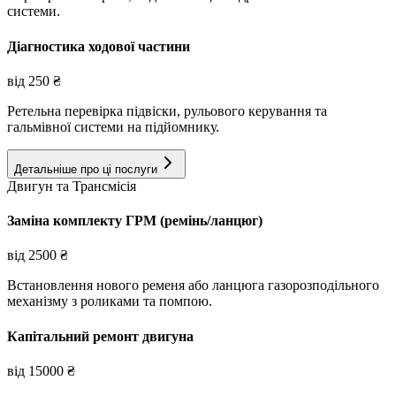
системи.
Діагностика ходової частини
від
250
₴
Ретельна перевірка підвіски, рульового керування та
гальмівної системи на підйомнику.
Детальніше про ці послуги
Двигун та Трансмісія
Заміна комплекту ГРМ (ремінь/ланцюг)
від
2500
₴
Встановлення нового ременя або ланцюга газорозподільного
механізму з роликами та помпою.
Капітальний ремонт двигуна
від
15000
₴