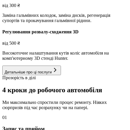
від
300
₴
Заміна гальмівних колодок, заміна дисків, регенерація
супортів та прокачування гальмівної рідини.
Регулювання розвалу-сходження 3D
від
500
₴
Високоточне налаштування кутів коліс автомобіля на
комп'ютерному 3D стенді Hunter.
Детальніше про ці послуги
Прозорість в ділі
4 кроки до робочого автомобіля
Ми максимально спростили процес ремонту. Ніяких
сюрпризів під час розрахунку чи на папері.
01
Запис та прийом