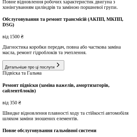
Повне відновлення робочих характеристик двигуна з
хонінгуванням циліндрів та заміною поршневої групи.
Обслуговування та ремонт трансмісій (АКПП, МКПП,
DSG)
від
1500
₴
Діагностика коробки передач, повна або часткова заміна
масла, ремонт гідроблоків та зчеплення.
Детальніше про ці послуги
Підвіска та Гальма
Ремонт підвіски (заміна важелів, амортизаторів,
сайлентблоків)
від
350
₴
Швидке відновлення плавності ходу та стійкості автомобіля
шляхом заміни зношених елементів.
Повне обслуговування гальмівної системи