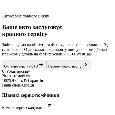
Автосервіс повного циклу
Ваше авто заслуговує
кращого сервісу
Забезпечуємо надійність та безпеку вашого пересування. Від
планового ТО до складного ремонту двигуна — ми дбаємо
про кожну деталь на сертифікованій СТО WestCars.
Онлайн-запис на СТО
Перелік наших послуг
6+
Років досвіду
2k+
Автомобілів
100%
Якість & Гарантія
Наші спеціалізації
Швидкі сервіс-помічники
Комп'ютерне сканування