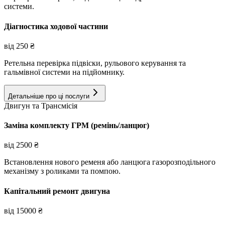
системи.
Діагностика ходової частини
від
250
₴
Ретельна перевірка підвіски, рульового керування та
гальмівної системи на підйомнику.
Детальніше про ці послуги
Двигун та Трансмісія
Заміна комплекту ГРМ (ремінь/ланцюг)
від
2500
₴
Встановлення нового ременя або ланцюга газорозподільного
механізму з роликами та помпою.
Капітальний ремонт двигуна
від
15000
₴