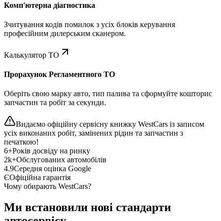
Комп'ютерна діагностика
Зчитування кодів помилок з усіх блоків керування
професійним дилерським сканером.
Калькулятор ТО
Прорахунок Регламентного ТО
Оберіть свою марку авто, тип палива та сформуйте кошторис
запчастин та робіт за секунди.
Видаємо офіційну сервісну книжку WestCars із записом
усіх виконаних робіт, замінених рідин та запчастин з
печаткою!
6+
Років досвіду на ринку
2k+
Обслугованих автомобілів
4.9
Середня оцінка Google
Є
Офіційна гарантія
Чому обирають WestCars?
Ми встановили нові стандарти
автосервісу