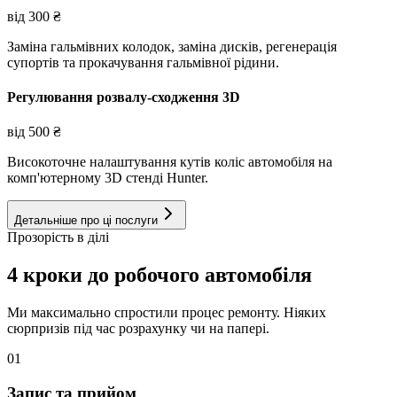
від
300
₴
Заміна гальмівних колодок, заміна дисків, регенерація
супортів та прокачування гальмівної рідини.
Регулювання розвалу-сходження 3D
від
500
₴
Високоточне налаштування кутів коліс автомобіля на
комп'ютерному 3D стенді Hunter.
Детальніше про ці послуги
Прозорість в ділі
4 кроки до робочого автомобіля
Ми максимально спростили процес ремонту. Ніяких
сюрпризів під час розрахунку чи на папері.
01
Запис та прийом