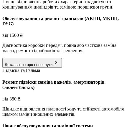
Повне відновлення робочих характеристик двигуна з
хонінгуванням циліндрів та заміною поршневої групи.
Обслуговування та ремонт трансмісій (АКПП, МКПП,
DSG)
від
1500
₴
Діагностика коробки передач, повна або часткова заміна
масла, ремонт гідроблоків та зчеплення.
Детальніше про ці послуги
Підвіска та Гальма
Ремонт підвіски (заміна важелів, амортизаторів,
сайлентблоків)
від
350
₴
Швидке відновлення плавності ходу та стійкості автомобіля
шляхом заміни зношених елементів.
Повне обслуговування гальмівної системи