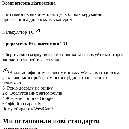
Комп'ютерна діагностика
Зчитування кодів помилок з усіх блоків керування
професійним дилерським сканером.
Калькулятор ТО
Прорахунок Регламентного ТО
Оберіть свою марку авто, тип палива та сформуйте кошторис
запчастин та робіт за секунди.
Видаємо офіційну сервісну книжку WestCars із записом
усіх виконаних робіт, замінених рідин та запчастин з
печаткою!
6+
Років досвіду на ринку
2k+
Обслугованих автомобілів
4.9
Середня оцінка Google
Є
Офіційна гарантія
Чому обирають WestCars?
Ми встановили нові стандарти
автосервісу