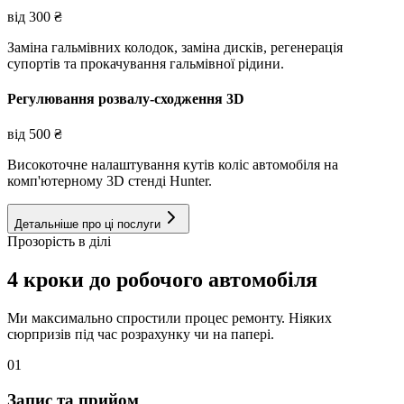
від
300
₴
Заміна гальмівних колодок, заміна дисків, регенерація
супортів та прокачування гальмівної рідини.
Регулювання розвалу-сходження 3D
від
500
₴
Високоточне налаштування кутів коліс автомобіля на
комп'ютерному 3D стенді Hunter.
Детальніше про ці послуги
Прозорість в ділі
4 кроки до робочого автомобіля
Ми максимально спростили процес ремонту. Ніяких
сюрпризів під час розрахунку чи на папері.
01
Запис та прийом