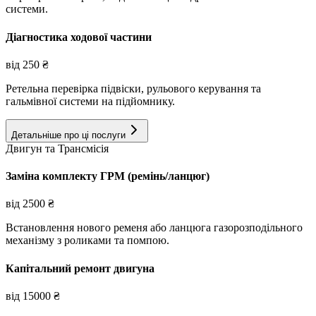
системи.
Діагностика ходової частини
від
250
₴
Ретельна перевірка підвіски, рульового керування та
гальмівної системи на підйомнику.
Детальніше про ці послуги
Двигун та Трансмісія
Заміна комплекту ГРМ (ремінь/ланцюг)
від
2500
₴
Встановлення нового ременя або ланцюга газорозподільного
механізму з роликами та помпою.
Капітальний ремонт двигуна
від
15000
₴