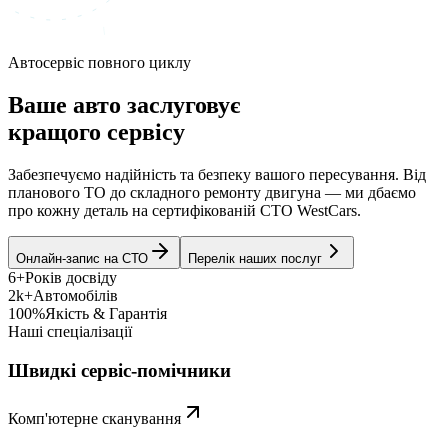
Автосервіс повного циклу
Ваше авто заслуговує
кращого сервісу
Забезпечуємо надійність та безпеку вашого пересування. Від
планового ТО до складного ремонту двигуна — ми дбаємо
про кожну деталь на сертифікованій СТО WestCars.
Онлайн-запис на СТО
Перелік наших послуг
6+
Років досвіду
2k+
Автомобілів
100%
Якість & Гарантія
Наші спеціалізації
Швидкі сервіс-помічники
Комп'ютерне сканування