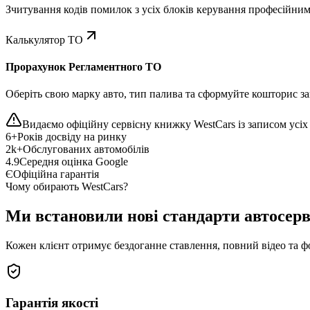
Зчитування кодів помилок з усіх блоків керування професійни
Калькулятор ТО
Прорахунок Регламентного ТО
Оберіть свою марку авто, тип палива та сформуйте кошторис зап
Видаємо офіційну сервісну книжку WestCars із записом усіх 
6+
Років досвіду на ринку
2k+
Обслугованих автомобілів
4.9
Середня оцінка Google
Є
Офіційна гарантія
Чому обирають WestCars?
Ми встановили нові стандарти автосерв
Кожен клієнт отримує бездоганне ставлення, повний відео та ф
Гарантія якості