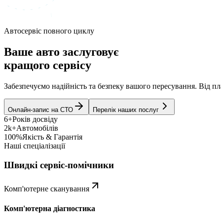
Автосервіс повного циклу
Ваше авто заслуговує
кращого сервісу
Забезпечуємо надійність та безпеку вашого пересування. Від 
Онлайн-запис на СТО
Перелік наших послуг
6+
Років досвіду
2k+
Автомобілів
100%
Якість & Гарантія
Наші спеціалізації
Швидкі сервіс-помічники
Комп'ютерне сканування
Комп'ютерна діагностика