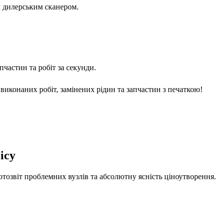
м дилерським сканером.
частин та робіт за секунди.
виконаних робіт, замінених рідин та запчастин з печаткою!
ісу
отозвіт проблемних вузлів та абсолютну ясність ціноутворення.