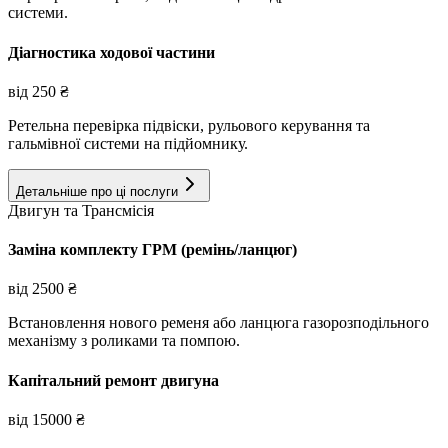
системи.
Діагностика ходової частини
від
250
₴
Ретельна перевірка підвіски, рульового керування та
гальмівної системи на підйомнику.
Детальніше про ці послуги
Двигун та Трансмісія
Заміна комплекту ГРМ (ремінь/ланцюг)
від
2500
₴
Встановлення нового ременя або ланцюга газорозподільного
механізму з роликами та помпою.
Капітальний ремонт двигуна
від
15000
₴