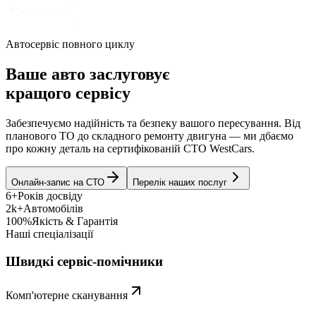
Автосервіс повного циклу
Ваше авто заслуговує
кращого сервісу
Забезпечуємо надійність та безпеку вашого пересування. Від
планового ТО до складного ремонту двигуна — ми дбаємо
про кожну деталь на сертифікованій СТО WestCars.
Онлайн-запис на СТО
Перелік наших послуг
6+
Років досвіду
2k+
Автомобілів
100%
Якість & Гарантія
Наші спеціалізації
Швидкі сервіс-помічники
Комп'ютерне сканування