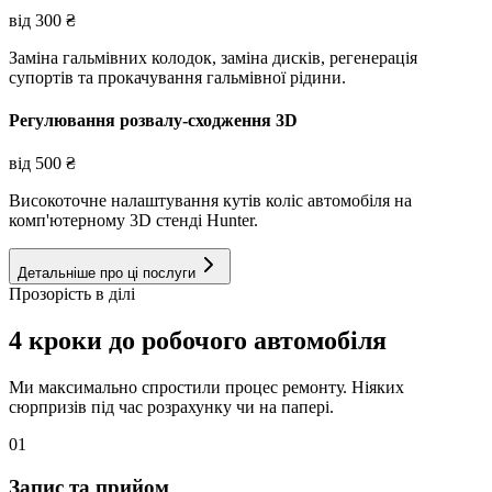
від
300
₴
Заміна гальмівних колодок, заміна дисків, регенерація
супортів та прокачування гальмівної рідини.
Регулювання розвалу-сходження 3D
від
500
₴
Високоточне налаштування кутів коліс автомобіля на
комп'ютерному 3D стенді Hunter.
Детальніше про ці послуги
Прозорість в ділі
4 кроки до робочого автомобіля
Ми максимально спростили процес ремонту. Ніяких
сюрпризів під час розрахунку чи на папері.
01
Запис та прийом