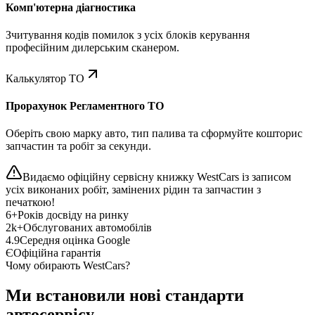
Комп'ютерна діагностика
Зчитування кодів помилок з усіх блоків керування
професійним дилерським сканером.
Калькулятор ТО
Прорахунок Регламентного ТО
Оберіть свою марку авто, тип палива та сформуйте кошторис
запчастин та робіт за секунди.
Видаємо офіційну сервісну книжку WestCars із записом
усіх виконаних робіт, замінених рідин та запчастин з
печаткою!
6+
Років досвіду на ринку
2k+
Обслугованих автомобілів
4.9
Середня оцінка Google
Є
Офіційна гарантія
Чому обирають WestCars?
Ми встановили нові стандарти
автосервісу