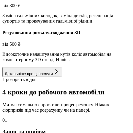
від
300
₴
Заміна гальмівних колодок, заміна дисків, регенерація
супортів та прокачування гальмівної рідини.
Регулювання розвалу-сходження 3D
від
500
₴
Високоточне налаштування кутів коліс автомобіля на
комп'ютерному 3D стенді Hunter.
Детальніше про ці послуги
Прозорість в ділі
4 кроки до робочого автомобіля
Ми максимально спростили процес ремонту. Ніяких
сюрпризів під час розрахунку чи на папері.
01
Запис та прийом