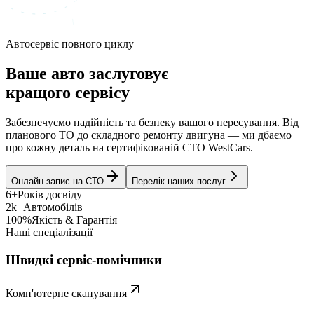
Автосервіс повного циклу
Ваше авто заслуговує
кращого сервісу
Забезпечуємо надійність та безпеку вашого пересування. Від
планового ТО до складного ремонту двигуна — ми дбаємо
про кожну деталь на сертифікованій СТО WestCars.
Онлайн-запис на СТО
Перелік наших послуг
6+
Років досвіду
2k+
Автомобілів
100%
Якість & Гарантія
Наші спеціалізації
Швидкі сервіс-помічники
Комп'ютерне сканування