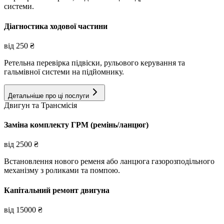
системи.
Діагностика ходової частини
від
250
₴
Ретельна перевірка підвіски, рульового керування та
гальмівної системи на підйомнику.
Детальніше про ці послуги
Двигун та Трансмісія
Заміна комплекту ГРМ (ремінь/ланцюг)
від
2500
₴
Встановлення нового ременя або ланцюга газорозподільного
механізму з роликами та помпою.
Капітальний ремонт двигуна
від
15000
₴