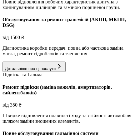
Повне відновлення робочих характеристик двигуна з
хонінгуванням циліндрів та заміною поршневої групи.
Обслуговування та ремонт трансмісій (АКПП, МКПП,
DSG)
від
1500
₴
Діагностика коробки передач, повна або часткова заміна
масла, ремонт гідроблоків та зчеплення.
Детальніше про ці послуги
Підвіска та Гальма
Ремонт підвіски (заміна важелів, амортизаторів,
сайлентблоків)
від
350
₴
Швидке відновлення плавності ходу та стійкості автомобіля
шляхом заміни зношених елементів.
Повне обслуговування гальмівної системи