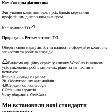
Комп'ютерна діагностика
Зчитування кодів помилок з усіх блоків керування
професійним дилерським сканером.
Калькулятор ТО
Прорахунок Регламентного ТО
Оберіть свою марку авто, тип палива та сформуйте кошторис
запчастин та робіт за секунди.
Видаємо офіційну сервісну книжку WestCars із записом
усіх виконаних робіт, замінених рідин та запчастин з
печаткою!
6+
Років досвіду на ринку
2k+
Обслугованих автомобілів
4.9
Середня оцінка Google
Є
Офіційна гарантія
Чому обирають WestCars?
Ми встановили нові стандарти
автосервісу