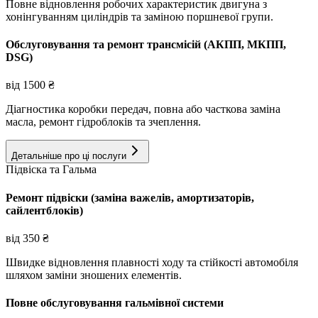
Повне відновлення робочих характеристик двигуна з
хонінгуванням циліндрів та заміною поршневої групи.
Обслуговування та ремонт трансмісій (АКПП, МКПП,
DSG)
від
1500
₴
Діагностика коробки передач, повна або часткова заміна
масла, ремонт гідроблоків та зчеплення.
Детальніше про ці послуги
Підвіска та Гальма
Ремонт підвіски (заміна важелів, амортизаторів,
сайлентблоків)
від
350
₴
Швидке відновлення плавності ходу та стійкості автомобіля
шляхом заміни зношених елементів.
Повне обслуговування гальмівної системи