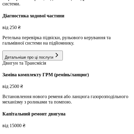
системи.
Діагностика ходової частини
від
250
₴
Ретельна перевірка підвіски, рульового керування та
гальмівної системи на підйомнику.
Детальніше про ці послуги
Двигун та Трансмісія
Заміна комплекту ГРМ (ремінь/ланцюг)
від
2500
₴
Встановлення нового ременя або ланцюга газорозподільного
механізму з роликами та помпою.
Капітальний ремонт двигуна
від
15000
₴