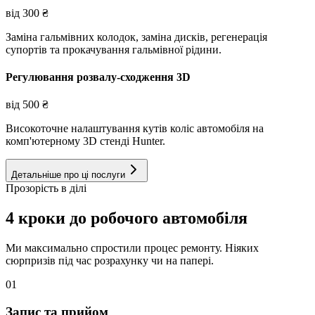
від
300
₴
Заміна гальмівних колодок, заміна дисків, регенерація
супортів та прокачування гальмівної рідини.
Регулювання розвалу-сходження 3D
від
500
₴
Високоточне налаштування кутів коліс автомобіля на
комп'ютерному 3D стенді Hunter.
Детальніше про ці послуги
Прозорість в ділі
4 кроки до робочого автомобіля
Ми максимально спростили процес ремонту. Ніяких
сюрпризів під час розрахунку чи на папері.
01
Запис та прийом