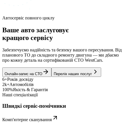
Автосервіс повного циклу
Ваше авто заслуговує
кращого сервісу
Забезпечуємо надійність та безпеку вашого пересування. Від
планового ТО до складного ремонту двигуна — ми дбаємо
про кожну деталь на сертифікованій СТО WestCars.
Онлайн-запис на СТО
Перелік наших послуг
6+
Років досвіду
2k+
Автомобілів
100%
Якість & Гарантія
Наші спеціалізації
Швидкі сервіс-помічники
Комп'ютерне сканування