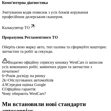
Комп'ютерна діагностика
Зчитування кодів помилок з усіх блоків керування
професійним дилерським сканером.
Калькулятор ТО
Прорахунок Регламентного ТО
Оберіть свою марку авто, тип палива та сформуйте кошторис
запчастин та робіт за секунди.
Видаємо офіційну сервісну книжку WestCars із записом
усіх виконаних робіт, замінених рідин та запчастин з
печаткою!
6+
Років досвіду на ринку
2k+
Обслугованих автомобілів
4.9
Середня оцінка Google
Є
Офіційна гарантія
Чому обирають WestCars?
Ми встановили нові стандарти
автосервісу