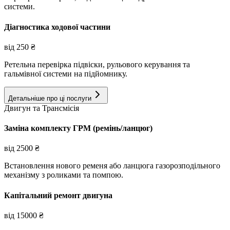
системи.
Діагностика ходової частини
від
250
₴
Ретельна перевірка підвіски, рульового керування та
гальмівної системи на підйомнику.
Детальніше про ці послуги
Двигун та Трансмісія
Заміна комплекту ГРМ (ремінь/ланцюг)
від
2500
₴
Встановлення нового ременя або ланцюга газорозподільного
механізму з роликами та помпою.
Капітальний ремонт двигуна
від
15000
₴