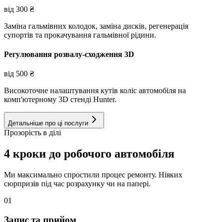
від
300
₴
Заміна гальмівних колодок, заміна дисків, регенерація
супортів та прокачування гальмівної рідини.
Регулювання розвалу-сходження 3D
від
500
₴
Високоточне налаштування кутів коліс автомобіля на
комп'ютерному 3D стенді Hunter.
Детальніше про ці послуги
Прозорість в ділі
4 кроки до робочого автомобіля
Ми максимально спростили процес ремонту. Ніяких
сюрпризів під час розрахунку чи на папері.
01
Запис та прийом