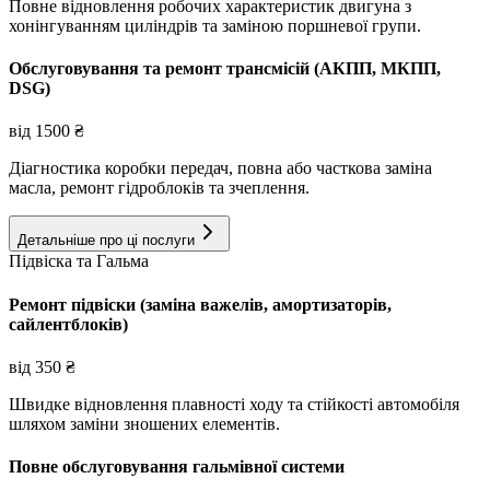
Повне відновлення робочих характеристик двигуна з
хонінгуванням циліндрів та заміною поршневої групи.
Обслуговування та ремонт трансмісій (АКПП, МКПП,
DSG)
від
1500
₴
Діагностика коробки передач, повна або часткова заміна
масла, ремонт гідроблоків та зчеплення.
Детальніше про ці послуги
Підвіска та Гальма
Ремонт підвіски (заміна важелів, амортизаторів,
сайлентблоків)
від
350
₴
Швидке відновлення плавності ходу та стійкості автомобіля
шляхом заміни зношених елементів.
Повне обслуговування гальмівної системи