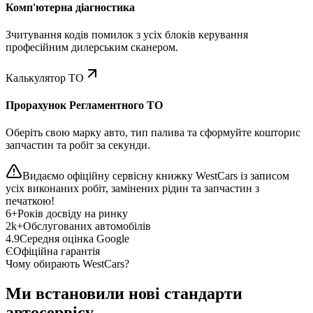
Комп'ютерна діагностика
Зчитування кодів помилок з усіх блоків керування
професійним дилерським сканером.
Калькулятор ТО
Прорахунок Регламентного ТО
Оберіть свою марку авто, тип палива та сформуйте кошторис
запчастин та робіт за секунди.
Видаємо офіційну сервісну книжку WestCars із записом
усіх виконаних робіт, замінених рідин та запчастин з
печаткою!
6+
Років досвіду на ринку
2k+
Обслугованих автомобілів
4.9
Середня оцінка Google
Є
Офіційна гарантія
Чому обирають WestCars?
Ми встановили нові стандарти
автосервісу