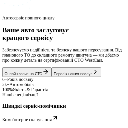
Автосервіс повного циклу
Ваше авто заслуговує
кращого сервісу
Забезпечуємо надійність та безпеку вашого пересування. Від
планового ТО до складного ремонту двигуна — ми дбаємо
про кожну деталь на сертифікованій СТО WestCars.
Онлайн-запис на СТО
Перелік наших послуг
6+
Років досвіду
2k+
Автомобілів
100%
Якість & Гарантія
Наші спеціалізації
Швидкі сервіс-помічники
Комп'ютерне сканування