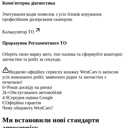
Комп'ютерна діагностика
Зчитування кодів помилок з усіх блоків керування
професійним дилерським сканером.
Калькулятор ТО
Прорахунок Регламентного ТО
Оберіть свою марку авто, тип палива та сформуйте кошторис
запчастин та робіт за секунди.
Видаємо офіційну сервісну книжку WestCars із записом
усіх виконаних робіт, замінених рідин та запчастин з
печаткою!
6+
Років досвіду на ринку
2k+
Обслугованих автомобілів
4.9
Середня оцінка Google
Є
Офіційна гарантія
Чому обирають WestCars?
Ми встановили нові стандарти
автосервісу