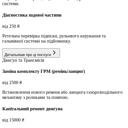
системи.
Діагностика ходової частини
від
250
₴
Ретельна перевірка підвіски, рульового керування та
гальмівної системи на підйомнику.
Детальніше про ці послуги
Двигун та Трансмісія
Заміна комплекту ГРМ (ремінь/ланцюг)
від
2500
₴
Встановлення нового ременя або ланцюга газорозподільного
механізму з роликами та помпою.
Капітальний ремонт двигуна
від
15000
₴