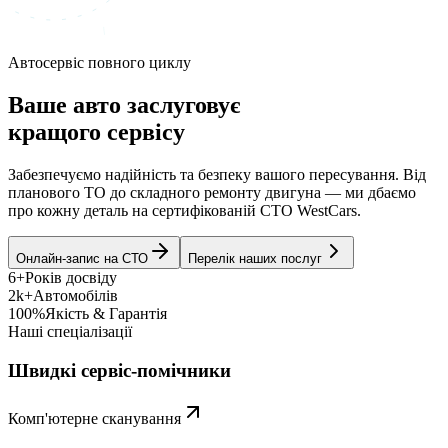
Автосервіс повного циклу
Ваше авто заслуговує
кращого сервісу
Забезпечуємо надійність та безпеку вашого пересування. Від
планового ТО до складного ремонту двигуна — ми дбаємо
про кожну деталь на сертифікованій СТО WestCars.
Онлайн-запис на СТО
Перелік наших послуг
6+
Років досвіду
2k+
Автомобілів
100%
Якість & Гарантія
Наші спеціалізації
Швидкі сервіс-помічники
Комп'ютерне сканування