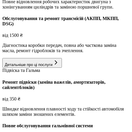
Повне відновлення робочих характеристик двигуна з
хонінгуванням циліндрів та заміною поршневої групи.
Обслуговування та ремонт трансмісій (АКПП, МКПП,
DSG)
від
1500
₴
Діагностика коробки передач, повна або часткова заміна
масла, ремонт гідроблоків та зчеплення.
Детальніше про ці послуги
Підвіска та Гальма
Ремонт підвіски (заміна важелів, амортизаторів,
сайлентблоків)
від
350
₴
Швидке відновлення плавності ходу та стійкості автомобіля
шляхом заміни зношених елементів.
Повне обслуговування гальмівної системи