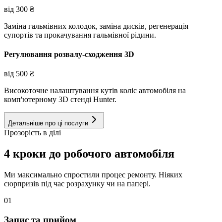
від
300
₴
Заміна гальмівних колодок, заміна дисків, регенерація
супортів та прокачування гальмівної рідини.
Регулювання розвалу-сходження 3D
від
500
₴
Високоточне налаштування кутів коліс автомобіля на
комп'ютерному 3D стенді Hunter.
Детальніше про ці послуги
Прозорість в ділі
4 кроки до робочого автомобіля
Ми максимально спростили процес ремонту. Ніяких
сюрпризів під час розрахунку чи на папері.
01
Запис та прийом