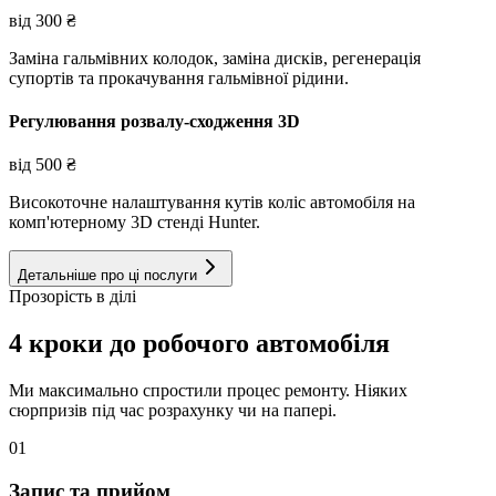
від
300
₴
Заміна гальмівних колодок, заміна дисків, регенерація
супортів та прокачування гальмівної рідини.
Регулювання розвалу-сходження 3D
від
500
₴
Високоточне налаштування кутів коліс автомобіля на
комп'ютерному 3D стенді Hunter.
Детальніше про ці послуги
Прозорість в ділі
4 кроки до робочого автомобіля
Ми максимально спростили процес ремонту. Ніяких
сюрпризів під час розрахунку чи на папері.
01
Запис та прийом