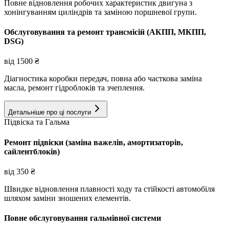
Повне відновлення робочих характеристик двигуна з
хонінгуванням циліндрів та заміною поршневої групи.
Обслуговування та ремонт трансмісій (АКПП, МКПП,
DSG)
від
1500
₴
Діагностика коробки передач, повна або часткова заміна
масла, ремонт гідроблоків та зчеплення.
Детальніше про ці послуги
Підвіска та Гальма
Ремонт підвіски (заміна важелів, амортизаторів,
сайлентблоків)
від
350
₴
Швидке відновлення плавності ходу та стійкості автомобіля
шляхом заміни зношених елементів.
Повне обслуговування гальмівної системи