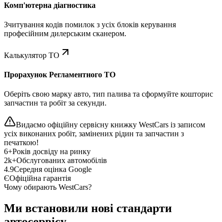
Комп'ютерна діагностика
Зчитування кодів помилок з усіх блоків керування
професійним дилерським сканером.
Калькулятор ТО
Прорахунок Регламентного ТО
Оберіть свою марку авто, тип палива та сформуйте кошторис
запчастин та робіт за секунди.
Видаємо офіційну сервісну книжку WestCars із записом
усіх виконаних робіт, замінених рідин та запчастин з
печаткою!
6+
Років досвіду на ринку
2k+
Обслугованих автомобілів
4.9
Середня оцінка Google
Є
Офіційна гарантія
Чому обирають WestCars?
Ми встановили нові стандарти
автосервісу