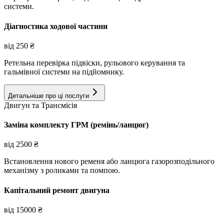
системи.
Діагностика ходової частини
від
250
₴
Ретельна перевірка підвіски, рульового керування та
гальмівної системи на підйомнику.
Детальніше про ці послуги
Двигун та Трансмісія
Заміна комплекту ГРМ (ремінь/ланцюг)
від
2500
₴
Встановлення нового ременя або ланцюга газорозподільного
механізму з роликами та помпою.
Капітальний ремонт двигуна
від
15000
₴