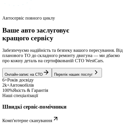
Автосервіс повного циклу
Ваше авто заслуговує
кращого сервісу
Забезпечуємо надійність та безпеку вашого пересування. Від
планового ТО до складного ремонту двигуна — ми дбаємо
про кожну деталь на сертифікованій СТО WestCars.
Онлайн-запис на СТО
Перелік наших послуг
6+
Років досвіду
2k+
Автомобілів
100%
Якість & Гарантія
Наші спеціалізації
Швидкі сервіс-помічники
Комп'ютерне сканування