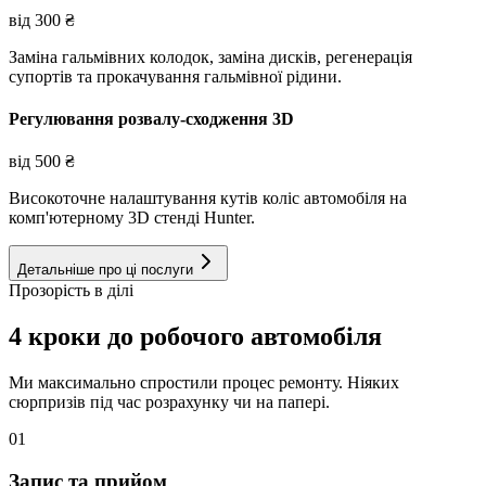
від
300
₴
Заміна гальмівних колодок, заміна дисків, регенерація
супортів та прокачування гальмівної рідини.
Регулювання розвалу-сходження 3D
від
500
₴
Високоточне налаштування кутів коліс автомобіля на
комп'ютерному 3D стенді Hunter.
Детальніше про ці послуги
Прозорість в ділі
4 кроки до робочого автомобіля
Ми максимально спростили процес ремонту. Ніяких
сюрпризів під час розрахунку чи на папері.
01
Запис та прийом