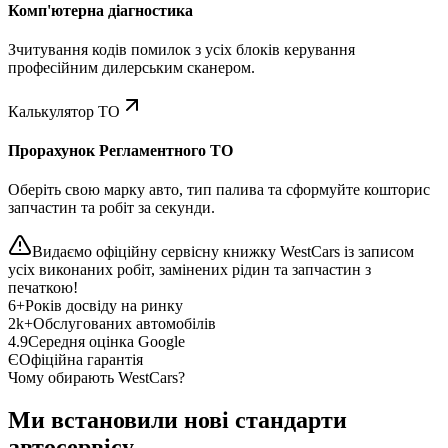
Комп'ютерна діагностика
Зчитування кодів помилок з усіх блоків керування
професійним дилерським сканером.
Калькулятор ТО
Прорахунок Регламентного ТО
Оберіть свою марку авто, тип палива та сформуйте кошторис
запчастин та робіт за секунди.
Видаємо офіційну сервісну книжку WestCars із записом
усіх виконаних робіт, замінених рідин та запчастин з
печаткою!
6+
Років досвіду на ринку
2k+
Обслугованих автомобілів
4.9
Середня оцінка Google
Є
Офіційна гарантія
Чому обирають WestCars?
Ми встановили нові стандарти
автосервісу