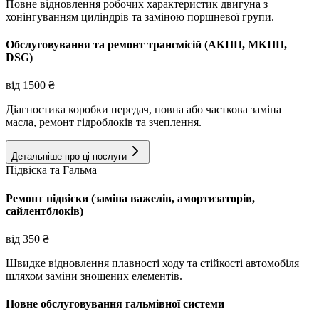
Повне відновлення робочих характеристик двигуна з
хонінгуванням циліндрів та заміною поршневої групи.
Обслуговування та ремонт трансмісій (АКПП, МКПП,
DSG)
від
1500
₴
Діагностика коробки передач, повна або часткова заміна
масла, ремонт гідроблоків та зчеплення.
Детальніше про ці послуги
Підвіска та Гальма
Ремонт підвіски (заміна важелів, амортизаторів,
сайлентблоків)
від
350
₴
Швидке відновлення плавності ходу та стійкості автомобіля
шляхом заміни зношених елементів.
Повне обслуговування гальмівної системи