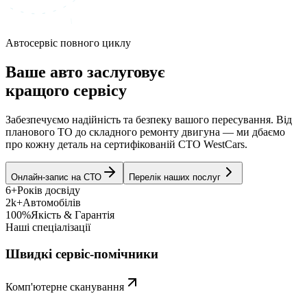
Автосервіс повного циклу
Ваше авто заслуговує
кращого сервісу
Забезпечуємо надійність та безпеку вашого пересування. Від
планового ТО до складного ремонту двигуна — ми дбаємо
про кожну деталь на сертифікованій СТО WestCars.
Онлайн-запис на СТО
Перелік наших послуг
6+
Років досвіду
2k+
Автомобілів
100%
Якість & Гарантія
Наші спеціалізації
Швидкі сервіс-помічники
Комп'ютерне сканування