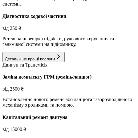
системи.
Діагностика ходової частини
від
250
₴
Ретельна перевірка підвіски, рульового керування та
гальмівної системи на підйомнику.
Детальніше про ці послуги
Двигун та Трансмісія
Заміна комплекту ГРМ (ремінь/ланцюг)
від
2500
₴
Встановлення нового ременя або ланцюга газорозподільного
механізму з роликами та помпою.
Капітальний ремонт двигуна
від
15000
₴