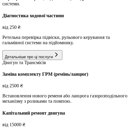
системи.
Діагностика ходової частини
від
250
₴
Ретельна перевірка підвіски, рульового керування та
гальмівної системи на підйомнику.
Детальніше про ці послуги
Двигун та Трансмісія
Заміна комплекту ГРМ (ремінь/ланцюг)
від
2500
₴
Встановлення нового ременя або ланцюга газорозподільного
механізму з роликами та помпою.
Капітальний ремонт двигуна
від
15000
₴