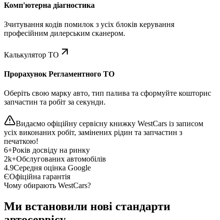
Комп'ютерна діагностика
Зчитування кодів помилок з усіх блоків керування
професійним дилерським сканером.
Калькулятор ТО
Прорахунок Регламентного ТО
Оберіть свою марку авто, тип палива та сформуйте кошторис
запчастин та робіт за секунди.
Видаємо офіційну сервісну книжку WestCars із записом
усіх виконаних робіт, замінених рідин та запчастин з
печаткою!
6+
Років досвіду на ринку
2k+
Обслугованих автомобілів
4.9
Середня оцінка Google
Є
Офіційна гарантія
Чому обирають WestCars?
Ми встановили нові стандарти
автосервісу