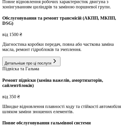
Повне відновлення робочих характеристик двигуна з
хонінгуванням циліндрів та заміною поршневої групи.
Обслуговування та ремонт трансмісій (АКПП, МКПП,
DSG)
від
1500
₴
Діагностика коробки передач, повна або часткова заміна
масла, ремонт гідроблоків та зчеплення.
Детальніше про ці послуги
Підвіска та Гальма
Ремонт підвіски (заміна важелів, амортизаторів,
сайлентблоків)
від
350
₴
Швидке відновлення плавності ходу та стійкості автомобіля
шляхом заміни зношених елементів.
Повне обслуговування гальмівної системи