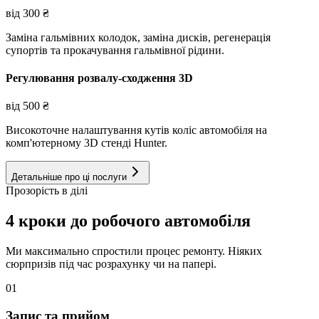
від
300
₴
Заміна гальмівних колодок, заміна дисків, регенерація
супортів та прокачування гальмівної рідини.
Регулювання розвалу-сходження 3D
від
500
₴
Високоточне налаштування кутів коліс автомобіля на
комп'ютерному 3D стенді Hunter.
Детальніше про ці послуги
Прозорість в ділі
4 кроки до робочого автомобіля
Ми максимально спростили процес ремонту. Ніяких
сюрпризів під час розрахунку чи на папері.
01
Запис та прийом