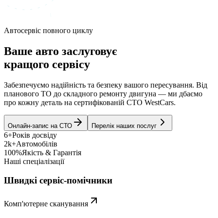
Автосервіс повного циклу
Ваше авто заслуговує
кращого сервісу
Забезпечуємо надійність та безпеку вашого пересування. Від
планового ТО до складного ремонту двигуна — ми дбаємо
про кожну деталь на сертифікованій СТО WestCars.
Онлайн-запис на СТО
Перелік наших послуг
6+
Років досвіду
2k+
Автомобілів
100%
Якість & Гарантія
Наші спеціалізації
Швидкі сервіс-помічники
Комп'ютерне сканування