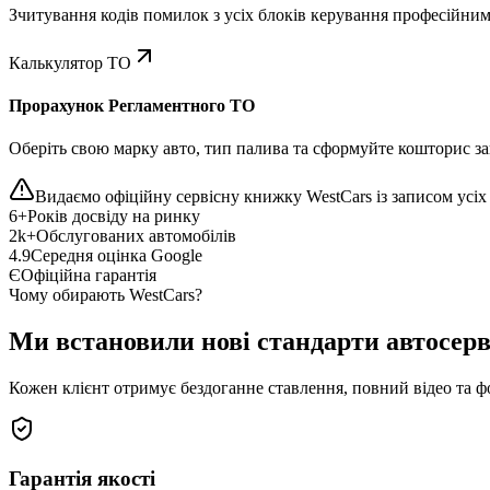
Зчитування кодів помилок з усіх блоків керування професійни
Калькулятор ТО
Прорахунок Регламентного ТО
Оберіть свою марку авто, тип палива та сформуйте кошторис зап
Видаємо офіційну сервісну книжку WestCars із записом усіх 
6+
Років досвіду на ринку
2k+
Обслугованих автомобілів
4.9
Середня оцінка Google
Є
Офіційна гарантія
Чому обирають WestCars?
Ми встановили нові стандарти автосерв
Кожен клієнт отримує бездоганне ставлення, повний відео та ф
Гарантія якості