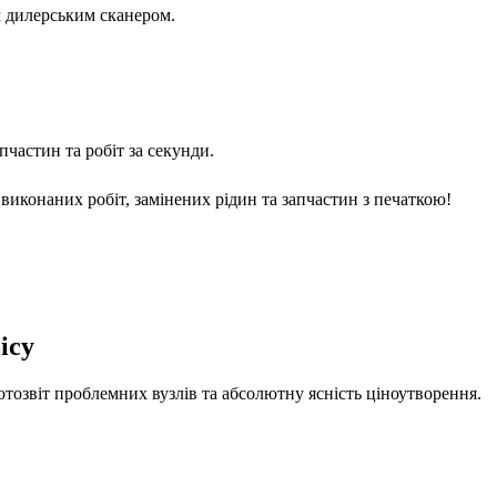
м дилерським сканером.
частин та робіт за секунди.
виконаних робіт, замінених рідин та запчастин з печаткою!
ісу
отозвіт проблемних вузлів та абсолютну ясність ціноутворення.