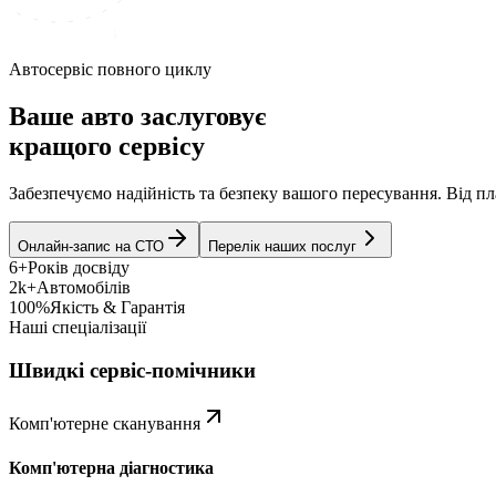
Автосервіс повного циклу
Ваше авто заслуговує
кращого сервісу
Забезпечуємо надійність та безпеку вашого пересування. Від 
Онлайн-запис на СТО
Перелік наших послуг
6+
Років досвіду
2k+
Автомобілів
100%
Якість & Гарантія
Наші спеціалізації
Швидкі сервіс-помічники
Комп'ютерне сканування
Комп'ютерна діагностика