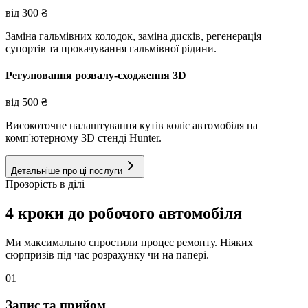
від
300
₴
Заміна гальмівних колодок, заміна дисків, регенерація
супортів та прокачування гальмівної рідини.
Регулювання розвалу-сходження 3D
від
500
₴
Високоточне налаштування кутів коліс автомобіля на
комп'ютерному 3D стенді Hunter.
Детальніше про ці послуги
Прозорість в ділі
4 кроки до робочого автомобіля
Ми максимально спростили процес ремонту. Ніяких
сюрпризів під час розрахунку чи на папері.
01
Запис та прийом