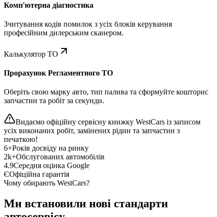
Комп'ютерна діагностика
Зчитування кодів помилок з усіх блоків керування
професійним дилерським сканером.
Калькулятор ТО
Прорахунок Регламентного ТО
Оберіть свою марку авто, тип палива та сформуйте кошторис
запчастин та робіт за секунди.
Видаємо офіційну сервісну книжку WestCars із записом
усіх виконаних робіт, замінених рідин та запчастин з
печаткою!
6+
Років досвіду на ринку
2k+
Обслугованих автомобілів
4.9
Середня оцінка Google
Є
Офіційна гарантія
Чому обирають WestCars?
Ми встановили нові стандарти
автосервісу