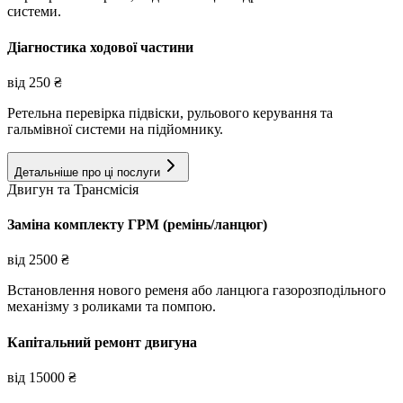
системи.
Діагностика ходової частини
від
250
₴
Ретельна перевірка підвіски, рульового керування та
гальмівної системи на підйомнику.
Детальніше про ці послуги
Двигун та Трансмісія
Заміна комплекту ГРМ (ремінь/ланцюг)
від
2500
₴
Встановлення нового ременя або ланцюга газорозподільного
механізму з роликами та помпою.
Капітальний ремонт двигуна
від
15000
₴