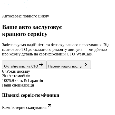
Автосервіс повного циклу
Ваше авто заслуговує
кращого сервісу
Забезпечуємо надійність та безпеку вашого пересування. Від
планового ТО до складного ремонту двигуна — ми дбаємо
про кожну деталь на сертифікованій СТО WestCars.
Онлайн-запис на СТО
Перелік наших послуг
6+
Років досвіду
2k+
Автомобілів
100%
Якість & Гарантія
Наші спеціалізації
Швидкі сервіс-помічники
Комп'ютерне сканування