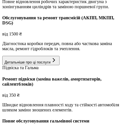
Повне відновлення робочих характеристик двигуна з
хонінгуванням циліндрів та заміною поршневої групи.
Обслуговування та ремонт трансмісій (АКПП, МКПП,
DSG)
від
1500
₴
Діагностика коробки передач, повна або часткова заміна
масла, ремонт гідроблоків та зчеплення.
Детальніше про ці послуги
Підвіска та Гальма
Ремонт підвіски (заміна важелів, амортизаторів,
сайлентблоків)
від
350
₴
Швидке відновлення плавності ходу та стійкості автомобіля
шляхом заміни зношених елементів.
Повне обслуговування гальмівної системи