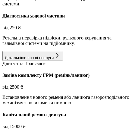
системи.
Діагностика ходової частини
від
250
₴
Ретельна перевірка підвіски, рульового керування та
гальмівної системи на підйомнику.
Детальніше про ці послуги
Двигун та Трансмісія
Заміна комплекту ГРМ (ремінь/ланцюг)
від
2500
₴
Встановлення нового ременя або ланцюга газорозподільного
механізму з роликами та помпою.
Капітальний ремонт двигуна
від
15000
₴