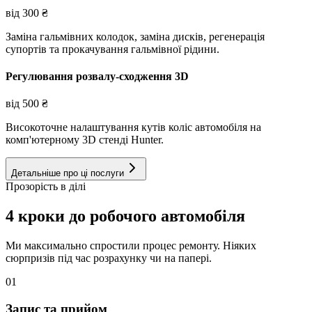
від
300
₴
Заміна гальмівних колодок, заміна дисків, регенерація
супортів та прокачування гальмівної рідини.
Регулювання розвалу-сходження 3D
від
500
₴
Високоточне налаштування кутів коліс автомобіля на
комп'ютерному 3D стенді Hunter.
Детальніше про ці послуги
Прозорість в ділі
4 кроки до робочого автомобіля
Ми максимально спростили процес ремонту. Ніяких
сюрпризів під час розрахунку чи на папері.
01
Запис та прийом