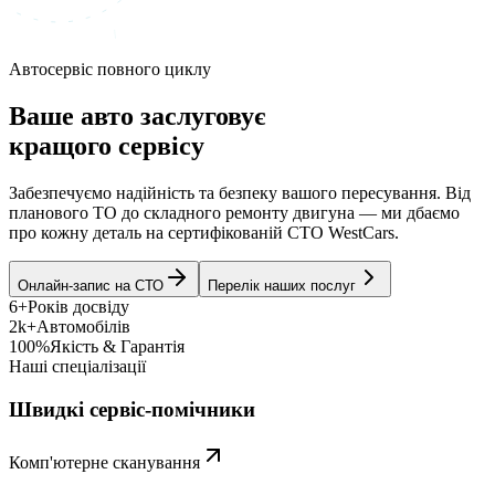
Автосервіс повного циклу
Ваше авто заслуговує
кращого сервісу
Забезпечуємо надійність та безпеку вашого пересування. Від
планового ТО до складного ремонту двигуна — ми дбаємо
про кожну деталь на сертифікованій СТО WestCars.
Онлайн-запис на СТО
Перелік наших послуг
6+
Років досвіду
2k+
Автомобілів
100%
Якість & Гарантія
Наші спеціалізації
Швидкі сервіс-помічники
Комп'ютерне сканування