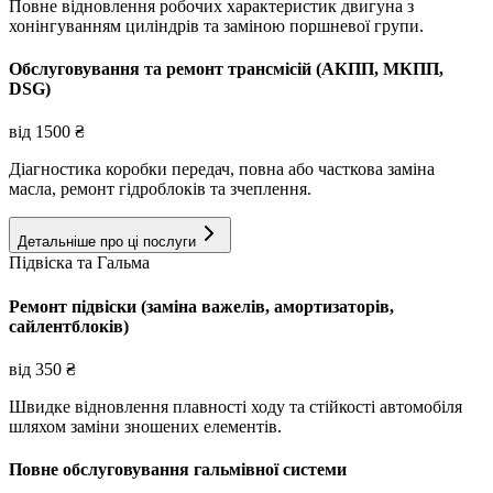
Повне відновлення робочих характеристик двигуна з
хонінгуванням циліндрів та заміною поршневої групи.
Обслуговування та ремонт трансмісій (АКПП, МКПП,
DSG)
від
1500
₴
Діагностика коробки передач, повна або часткова заміна
масла, ремонт гідроблоків та зчеплення.
Детальніше про ці послуги
Підвіска та Гальма
Ремонт підвіски (заміна важелів, амортизаторів,
сайлентблоків)
від
350
₴
Швидке відновлення плавності ходу та стійкості автомобіля
шляхом заміни зношених елементів.
Повне обслуговування гальмівної системи