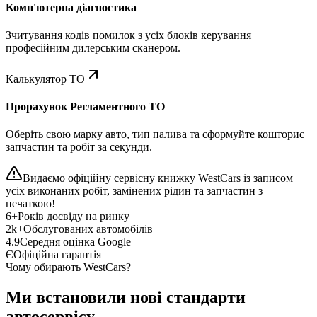
Комп'ютерна діагностика
Зчитування кодів помилок з усіх блоків керування
професійним дилерським сканером.
Калькулятор ТО
Прорахунок Регламентного ТО
Оберіть свою марку авто, тип палива та сформуйте кошторис
запчастин та робіт за секунди.
Видаємо офіційну сервісну книжку WestCars із записом
усіх виконаних робіт, замінених рідин та запчастин з
печаткою!
6+
Років досвіду на ринку
2k+
Обслугованих автомобілів
4.9
Середня оцінка Google
Є
Офіційна гарантія
Чому обирають WestCars?
Ми встановили нові стандарти
автосервісу