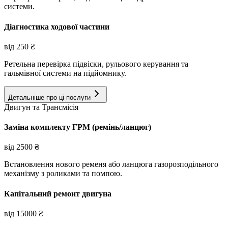
системи.
Діагностика ходової частини
від
250
₴
Ретельна перевірка підвіски, рульового керування та
гальмівної системи на підйомнику.
Детальніше про ці послуги
Двигун та Трансмісія
Заміна комплекту ГРМ (ремінь/ланцюг)
від
2500
₴
Встановлення нового ременя або ланцюга газорозподільного
механізму з роликами та помпою.
Капітальний ремонт двигуна
від
15000
₴