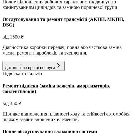
Повне відновлення робочих характеристик двигуна з
хонінгуванням циліндрів та заміною поршневої групи.
Обслуговування та ремонт трансмісій (АКПП, МКПП,
DSG)
від
1500
₴
Діагностика коробки передач, повна або часткова заміна
масла, ремонт гідроблоків та зчеплення.
Детальніше про ці послуги
Підвіска та Гальма
Ремонт підвіски (заміна важелів, амортизаторів,
сайлентблоків)
від
350
₴
Швидке відновлення плавності ходу та стійкості автомобіля
шляхом заміни зношених елементів.
Повне обслуговування гальмівної системи