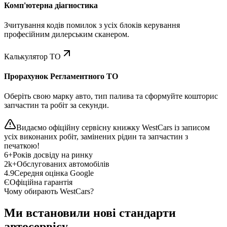
Комп'ютерна діагностика
Зчитування кодів помилок з усіх блоків керування
професійним дилерським сканером.
Калькулятор ТО
Прорахунок Регламентного ТО
Оберіть свою марку авто, тип палива та сформуйте кошторис
запчастин та робіт за секунди.
Видаємо офіційну сервісну книжку WestCars із записом
усіх виконаних робіт, замінених рідин та запчастин з
печаткою!
6+
Років досвіду на ринку
2k+
Обслугованих автомобілів
4.9
Середня оцінка Google
Є
Офіційна гарантія
Чому обирають WestCars?
Ми встановили нові стандарти
автосервісу