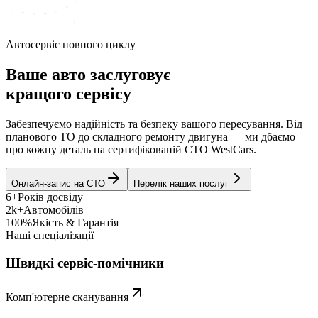
Автосервіс повного циклу
Ваше авто заслуговує
кращого сервісу
Забезпечуємо надійність та безпеку вашого пересування. Від
планового ТО до складного ремонту двигуна — ми дбаємо
про кожну деталь на сертифікованій СТО WestCars.
Онлайн-запис на СТО
Перелік наших послуг
6+
Років досвіду
2k+
Автомобілів
100%
Якість & Гарантія
Наші спеціалізації
Швидкі сервіс-помічники
Комп'ютерне сканування