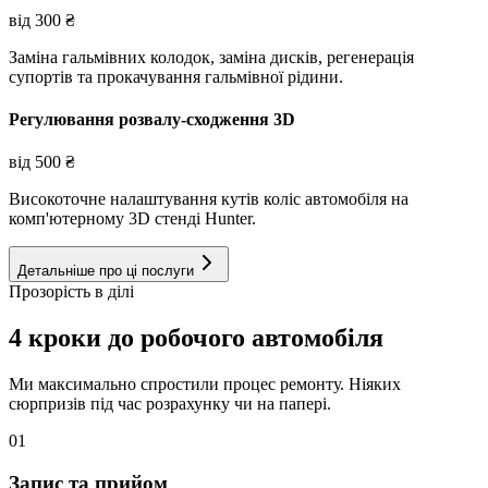
від
300
₴
Заміна гальмівних колодок, заміна дисків, регенерація
супортів та прокачування гальмівної рідини.
Регулювання розвалу-сходження 3D
від
500
₴
Високоточне налаштування кутів коліс автомобіля на
комп'ютерному 3D стенді Hunter.
Детальніше про ці послуги
Прозорість в ділі
4 кроки до робочого автомобіля
Ми максимально спростили процес ремонту. Ніяких
сюрпризів під час розрахунку чи на папері.
01
Запис та прийом