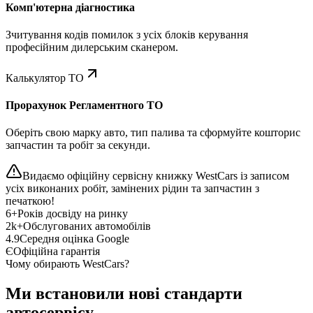
Комп'ютерна діагностика
Зчитування кодів помилок з усіх блоків керування
професійним дилерським сканером.
Калькулятор ТО
Прорахунок Регламентного ТО
Оберіть свою марку авто, тип палива та сформуйте кошторис
запчастин та робіт за секунди.
Видаємо офіційну сервісну книжку WestCars із записом
усіх виконаних робіт, замінених рідин та запчастин з
печаткою!
6+
Років досвіду на ринку
2k+
Обслугованих автомобілів
4.9
Середня оцінка Google
Є
Офіційна гарантія
Чому обирають WestCars?
Ми встановили нові стандарти
автосервісу