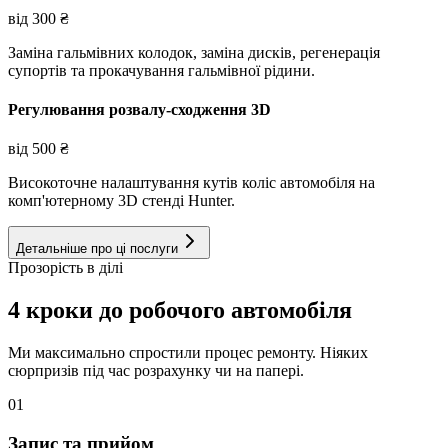
від
300
₴
Заміна гальмівних колодок, заміна дисків, регенерація
супортів та прокачування гальмівної рідини.
Регулювання розвалу-сходження 3D
від
500
₴
Високоточне налаштування кутів коліс автомобіля на
комп'ютерному 3D стенді Hunter.
Детальніше про ці послуги
Прозорість в ділі
4 кроки до робочого автомобіля
Ми максимально спростили процес ремонту. Ніяких
сюрпризів під час розрахунку чи на папері.
01
Запис та прийом