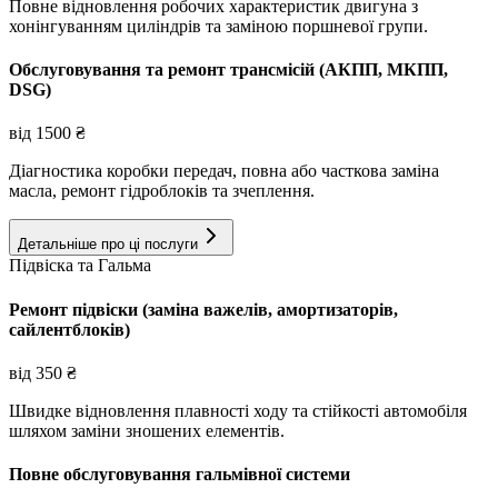
Повне відновлення робочих характеристик двигуна з
хонінгуванням циліндрів та заміною поршневої групи.
Обслуговування та ремонт трансмісій (АКПП, МКПП,
DSG)
від
1500
₴
Діагностика коробки передач, повна або часткова заміна
масла, ремонт гідроблоків та зчеплення.
Детальніше про ці послуги
Підвіска та Гальма
Ремонт підвіски (заміна важелів, амортизаторів,
сайлентблоків)
від
350
₴
Швидке відновлення плавності ходу та стійкості автомобіля
шляхом заміни зношених елементів.
Повне обслуговування гальмівної системи