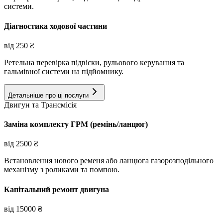
системи.
Діагностика ходової частини
від
250
₴
Ретельна перевірка підвіски, рульового керування та
гальмівної системи на підйомнику.
Детальніше про ці послуги
Двигун та Трансмісія
Заміна комплекту ГРМ (ремінь/ланцюг)
від
2500
₴
Встановлення нового ременя або ланцюга газорозподільного
механізму з роликами та помпою.
Капітальний ремонт двигуна
від
15000
₴