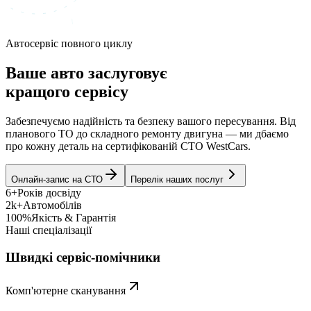
Автосервіс повного циклу
Ваше авто заслуговує
кращого сервісу
Забезпечуємо надійність та безпеку вашого пересування. Від
планового ТО до складного ремонту двигуна — ми дбаємо
про кожну деталь на сертифікованій СТО WestCars.
Онлайн-запис на СТО
Перелік наших послуг
6+
Років досвіду
2k+
Автомобілів
100%
Якість & Гарантія
Наші спеціалізації
Швидкі сервіс-помічники
Комп'ютерне сканування