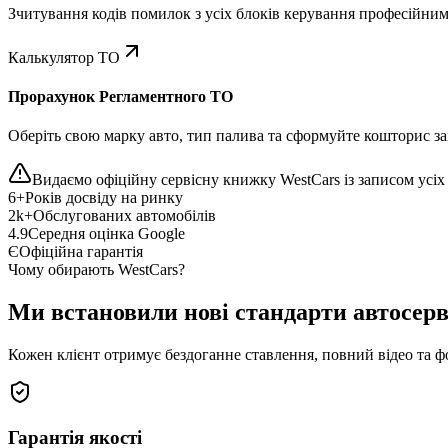
Зчитування кодів помилок з усіх блоків керування професійни
Калькулятор ТО
Прорахунок Регламентного ТО
Оберіть свою марку авто, тип палива та сформуйте кошторис зап
Видаємо офіційну сервісну книжку WestCars із записом усіх 
6+
Років досвіду на ринку
2k+
Обслугованих автомобілів
4.9
Середня оцінка Google
Є
Офіційна гарантія
Чому обирають WestCars?
Ми встановили нові стандарти автосерв
Кожен клієнт отримує бездоганне ставлення, повний відео та ф
Гарантія якості