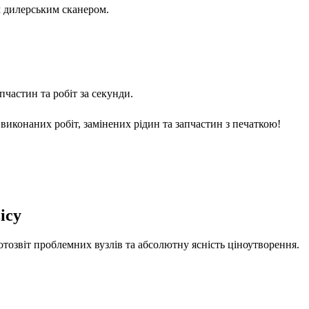
м дилерським сканером.
частин та робіт за секунди.
виконаних робіт, замінених рідин та запчастин з печаткою!
ісу
отозвіт проблемних вузлів та абсолютну ясність ціноутворення.