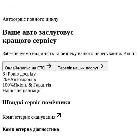
Автосервіс повного циклу
Ваше авто заслуговує
кращого сервісу
Забезпечуємо надійність та безпеку вашого пересування. Від 
Онлайн-запис на СТО
Перелік наших послуг
6+
Років досвіду
2k+
Автомобілів
100%
Якість & Гарантія
Наші спеціалізації
Швидкі сервіс-помічники
Комп'ютерне сканування
Комп'ютерна діагностика