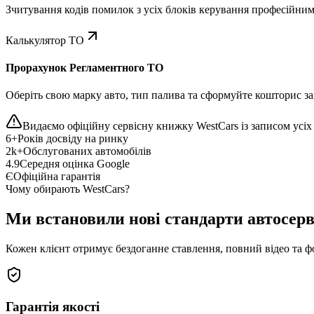
Зчитування кодів помилок з усіх блоків керування професійни
Калькулятор ТО
Прорахунок Регламентного ТО
Оберіть свою марку авто, тип палива та сформуйте кошторис зап
Видаємо офіційну сервісну книжку WestCars із записом усіх 
6+
Років досвіду на ринку
2k+
Обслугованих автомобілів
4.9
Середня оцінка Google
Є
Офіційна гарантія
Чому обирають WestCars?
Ми встановили нові стандарти автосерв
Кожен клієнт отримує бездоганне ставлення, повний відео та ф
Гарантія якості