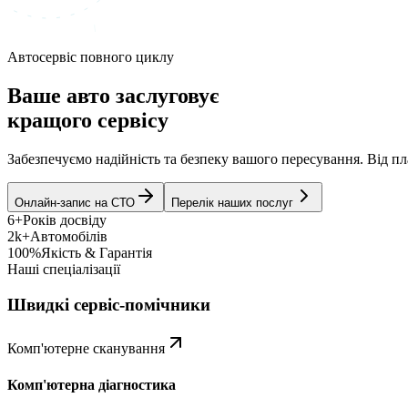
Автосервіс повного циклу
Ваше авто заслуговує
кращого сервісу
Забезпечуємо надійність та безпеку вашого пересування. Від 
Онлайн-запис на СТО
Перелік наших послуг
6+
Років досвіду
2k+
Автомобілів
100%
Якість & Гарантія
Наші спеціалізації
Швидкі сервіс-помічники
Комп'ютерне сканування
Комп'ютерна діагностика