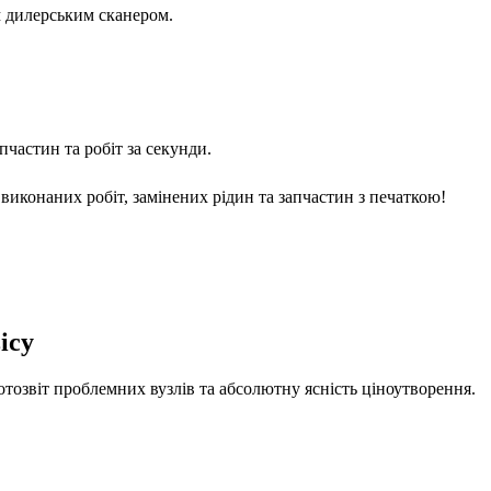
м дилерським сканером.
частин та робіт за секунди.
виконаних робіт, замінених рідин та запчастин з печаткою!
ісу
отозвіт проблемних вузлів та абсолютну ясність ціноутворення.