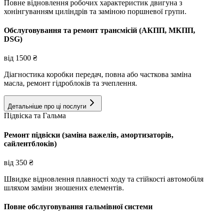
Повне відновлення робочих характеристик двигуна з
хонінгуванням циліндрів та заміною поршневої групи.
Обслуговування та ремонт трансмісій (АКПП, МКПП,
DSG)
від
1500
₴
Діагностика коробки передач, повна або часткова заміна
масла, ремонт гідроблоків та зчеплення.
Детальніше про ці послуги
Підвіска та Гальма
Ремонт підвіски (заміна важелів, амортизаторів,
сайлентблоків)
від
350
₴
Швидке відновлення плавності ходу та стійкості автомобіля
шляхом заміни зношених елементів.
Повне обслуговування гальмівної системи