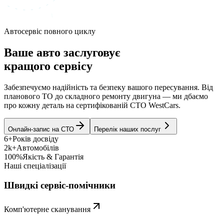
Автосервіс повного циклу
Ваше авто заслуговує
кращого сервісу
Забезпечуємо надійність та безпеку вашого пересування. Від
планового ТО до складного ремонту двигуна — ми дбаємо
про кожну деталь на сертифікованій СТО WestCars.
Онлайн-запис на СТО
Перелік наших послуг
6+
Років досвіду
2k+
Автомобілів
100%
Якість & Гарантія
Наші спеціалізації
Швидкі сервіс-помічники
Комп'ютерне сканування