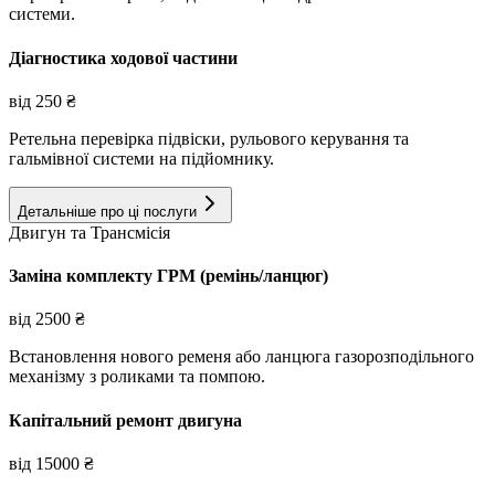
системи.
Діагностика ходової частини
від
250
₴
Ретельна перевірка підвіски, рульового керування та
гальмівної системи на підйомнику.
Детальніше про ці послуги
Двигун та Трансмісія
Заміна комплекту ГРМ (ремінь/ланцюг)
від
2500
₴
Встановлення нового ременя або ланцюга газорозподільного
механізму з роликами та помпою.
Капітальний ремонт двигуна
від
15000
₴