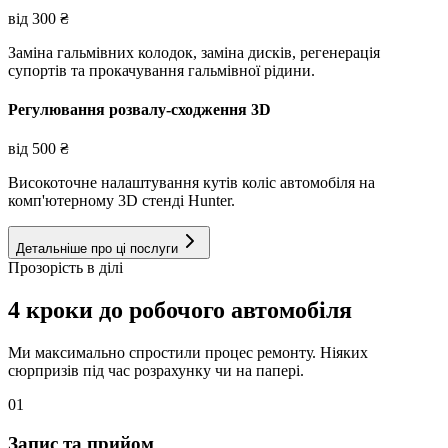
від
300
₴
Заміна гальмівних колодок, заміна дисків, регенерація
супортів та прокачування гальмівної рідини.
Регулювання розвалу-сходження 3D
від
500
₴
Високоточне налаштування кутів коліс автомобіля на
комп'ютерному 3D стенді Hunter.
Детальніше про ці послуги
Прозорість в ділі
4 кроки до робочого автомобіля
Ми максимально спростили процес ремонту. Ніяких
сюрпризів під час розрахунку чи на папері.
01
Запис та прийом