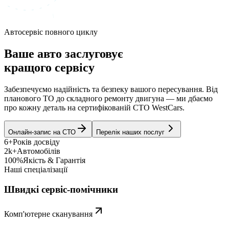
Автосервіс повного циклу
Ваше авто заслуговує
кращого сервісу
Забезпечуємо надійність та безпеку вашого пересування. Від
планового ТО до складного ремонту двигуна — ми дбаємо
про кожну деталь на сертифікованій СТО WestCars.
Онлайн-запис на СТО
Перелік наших послуг
6+
Років досвіду
2k+
Автомобілів
100%
Якість & Гарантія
Наші спеціалізації
Швидкі сервіс-помічники
Комп'ютерне сканування