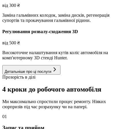
від
300
₴
Заміна гальмівних колодок, заміна дисків, регенерація
супортів та прокачування гальмівної рідини.
Регулювання розвалу-сходження 3D
від
500
₴
Високоточне налаштування кутів коліс автомобіля на
комп'ютерному 3D стенді Hunter.
Детальніше про ці послуги
Прозорість в ділі
4 кроки до робочого автомобіля
Ми максимально спростили процес ремонту. Ніяких
сюрпризів під час розрахунку чи на папері.
01
Запис та прийом