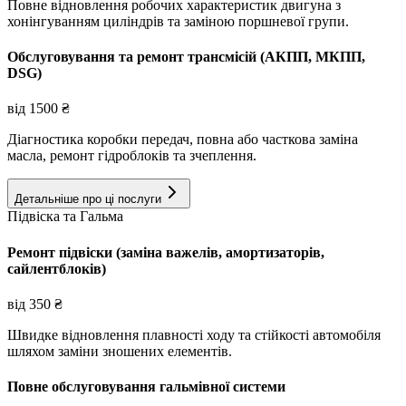
Повне відновлення робочих характеристик двигуна з
хонінгуванням циліндрів та заміною поршневої групи.
Обслуговування та ремонт трансмісій (АКПП, МКПП,
DSG)
від
1500
₴
Діагностика коробки передач, повна або часткова заміна
масла, ремонт гідроблоків та зчеплення.
Детальніше про ці послуги
Підвіска та Гальма
Ремонт підвіски (заміна важелів, амортизаторів,
сайлентблоків)
від
350
₴
Швидке відновлення плавності ходу та стійкості автомобіля
шляхом заміни зношених елементів.
Повне обслуговування гальмівної системи