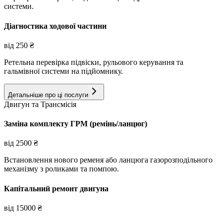
системи.
Діагностика ходової частини
від
250
₴
Ретельна перевірка підвіски, рульового керування та
гальмівної системи на підйомнику.
Детальніше про ці послуги
Двигун та Трансмісія
Заміна комплекту ГРМ (ремінь/ланцюг)
від
2500
₴
Встановлення нового ременя або ланцюга газорозподільного
механізму з роликами та помпою.
Капітальний ремонт двигуна
від
15000
₴