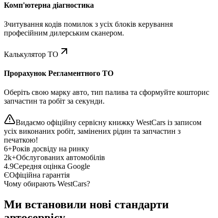
Комп'ютерна діагностика
Зчитування кодів помилок з усіх блоків керування
професійним дилерським сканером.
Калькулятор ТО
Прорахунок Регламентного ТО
Оберіть свою марку авто, тип палива та сформуйте кошторис
запчастин та робіт за секунди.
Видаємо офіційну сервісну книжку WestCars із записом
усіх виконаних робіт, замінених рідин та запчастин з
печаткою!
6+
Років досвіду на ринку
2k+
Обслугованих автомобілів
4.9
Середня оцінка Google
Є
Офіційна гарантія
Чому обирають WestCars?
Ми встановили нові стандарти
автосервісу