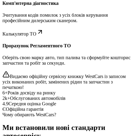
Комп'ютерна діагностика
Зчитування кодів помилок з усіх блоків керування
професійним дилерським сканером.
Калькулятор ТО
Прорахунок Регламентного ТО
Оберіть свою марку авто, тип палива та сформуйте кошторис
запчастин та робіт за секунди.
Видаємо офіційну сервісну книжку WestCars із записом
усіх виконаних робіт, замінених рідин та запчастин з
печаткою!
6+
Років досвіду на ринку
2k+
Обслугованих автомобілів
4.9
Середня оцінка Google
Є
Офіційна гарантія
Чому обирають WestCars?
Ми встановили нові стандарти
автосервісу