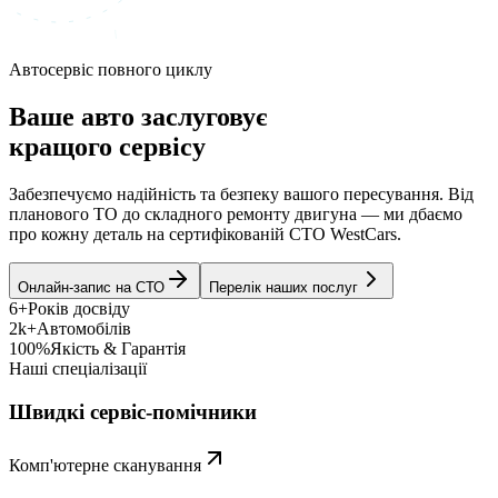
Автосервіс повного циклу
Ваше авто заслуговує
кращого сервісу
Забезпечуємо надійність та безпеку вашого пересування. Від
планового ТО до складного ремонту двигуна — ми дбаємо
про кожну деталь на сертифікованій СТО WestCars.
Онлайн-запис на СТО
Перелік наших послуг
6+
Років досвіду
2k+
Автомобілів
100%
Якість & Гарантія
Наші спеціалізації
Швидкі сервіс-помічники
Комп'ютерне сканування