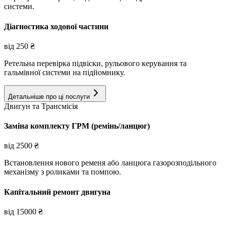
системи.
Діагностика ходової частини
від
250
₴
Ретельна перевірка підвіски, рульового керування та
гальмівної системи на підйомнику.
Детальніше про ці послуги
Двигун та Трансмісія
Заміна комплекту ГРМ (ремінь/ланцюг)
від
2500
₴
Встановлення нового ременя або ланцюга газорозподільного
механізму з роликами та помпою.
Капітальний ремонт двигуна
від
15000
₴