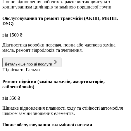
Повне відновлення робочих характеристик двигуна з
хонінгуванням циліндрів та заміною поршневої групи.
Обслуговування та ремонт трансмісій (АКПП, МКПП,
DSG)
від
1500
₴
Діагностика коробки передач, повна або часткова заміна
масла, ремонт гідроблоків та зчеплення.
Детальніше про ці послуги
Підвіска та Гальма
Ремонт підвіски (заміна важелів, амортизаторів,
сайлентблоків)
від
350
₴
Швидке відновлення плавності ходу та стійкості автомобіля
шляхом заміни зношених елементів.
Повне обслуговування гальмівної системи