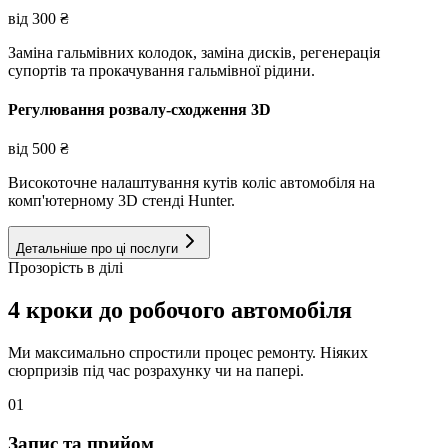
від
300
₴
Заміна гальмівних колодок, заміна дисків, регенерація
супортів та прокачування гальмівної рідини.
Регулювання розвалу-сходження 3D
від
500
₴
Високоточне налаштування кутів коліс автомобіля на
комп'ютерному 3D стенді Hunter.
Детальніше про ці послуги
Прозорість в ділі
4 кроки до робочого автомобіля
Ми максимально спростили процес ремонту. Ніяких
сюрпризів під час розрахунку чи на папері.
01
Запис та прийом