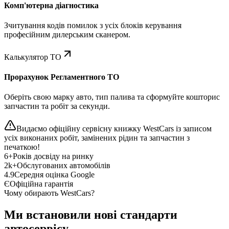
Комп'ютерна діагностика
Зчитування кодів помилок з усіх блоків керування
професійним дилерським сканером.
Калькулятор ТО
Прорахунок Регламентного ТО
Оберіть свою марку авто, тип палива та сформуйте кошторис
запчастин та робіт за секунди.
Видаємо офіційну сервісну книжку WestCars із записом
усіх виконаних робіт, замінених рідин та запчастин з
печаткою!
6+
Років досвіду на ринку
2k+
Обслугованих автомобілів
4.9
Середня оцінка Google
Є
Офіційна гарантія
Чому обирають WestCars?
Ми встановили нові стандарти
автосервісу