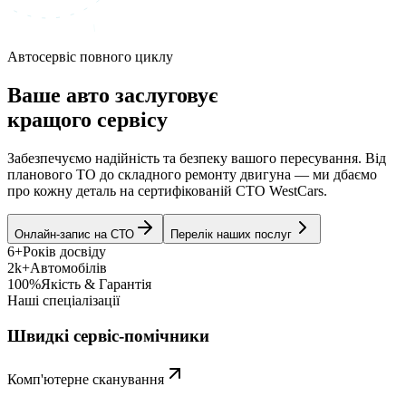
Автосервіс повного циклу
Ваше авто заслуговує
кращого сервісу
Забезпечуємо надійність та безпеку вашого пересування. Від
планового ТО до складного ремонту двигуна — ми дбаємо
про кожну деталь на сертифікованій СТО WestCars.
Онлайн-запис на СТО
Перелік наших послуг
6+
Років досвіду
2k+
Автомобілів
100%
Якість & Гарантія
Наші спеціалізації
Швидкі сервіс-помічники
Комп'ютерне сканування