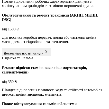
Повне відновлення робочих характеристик двигуна з
хонінгуванням циліндрів та заміною поршневої групи.
Обслуговування та ремонт трансмісій (АКПП, МКПП,
DSG)
від
1500
₴
Діагностика коробки передач, повна або часткова заміна
масла, ремонт гідроблоків та зчеплення.
Детальніше про ці послуги
Підвіска та Гальма
Ремонт підвіски (заміна важелів, амортизаторів,
сайлентблоків)
від
350
₴
Швидке відновлення плавності ходу та стійкості автомобіля
шляхом заміни зношених елементів.
Повне обслуговування гальмівної системи