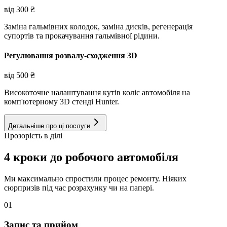
від
300
₴
Заміна гальмівних колодок, заміна дисків, регенерація
супортів та прокачування гальмівної рідини.
Регулювання розвалу-сходження 3D
від
500
₴
Високоточне налаштування кутів коліс автомобіля на
комп'ютерному 3D стенді Hunter.
Детальніше про ці послуги
Прозорість в ділі
4 кроки до робочого автомобіля
Ми максимально спростили процес ремонту. Ніяких
сюрпризів під час розрахунку чи на папері.
01
Запис та прийом