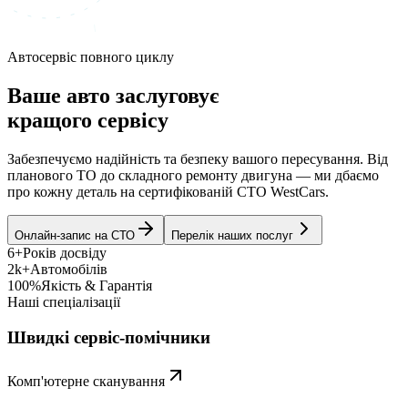
Автосервіс повного циклу
Ваше авто заслуговує
кращого сервісу
Забезпечуємо надійність та безпеку вашого пересування. Від
планового ТО до складного ремонту двигуна — ми дбаємо
про кожну деталь на сертифікованій СТО WestCars.
Онлайн-запис на СТО
Перелік наших послуг
6+
Років досвіду
2k+
Автомобілів
100%
Якість & Гарантія
Наші спеціалізації
Швидкі сервіс-помічники
Комп'ютерне сканування