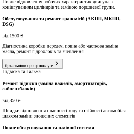
Повне відновлення робочих характеристик двигуна з
хонінгуванням циліндрів та заміною поршневої групи.
Обслуговування та ремонт трансмісій (АКПП, МКПП,
DSG)
від
1500
₴
Діагностика коробки передач, повна або часткова заміна
масла, ремонт гідроблоків та зчеплення.
Детальніше про ці послуги
Підвіска та Гальма
Ремонт підвіски (заміна важелів, амортизаторів,
сайлентблоків)
від
350
₴
Швидке відновлення плавності ходу та стійкості автомобіля
шляхом заміни зношених елементів.
Повне обслуговування гальмівної системи