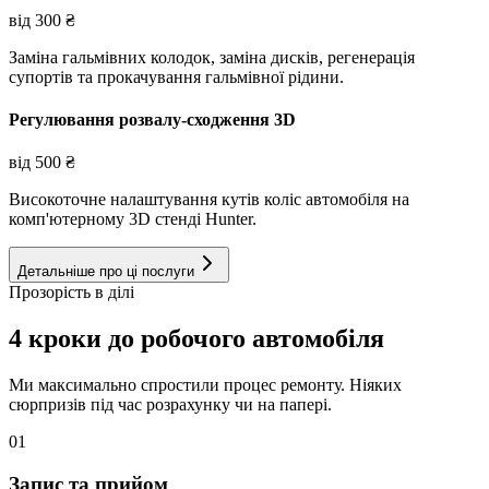
від
300
₴
Заміна гальмівних колодок, заміна дисків, регенерація
супортів та прокачування гальмівної рідини.
Регулювання розвалу-сходження 3D
від
500
₴
Високоточне налаштування кутів коліс автомобіля на
комп'ютерному 3D стенді Hunter.
Детальніше про ці послуги
Прозорість в ділі
4 кроки до робочого автомобіля
Ми максимально спростили процес ремонту. Ніяких
сюрпризів під час розрахунку чи на папері.
01
Запис та прийом