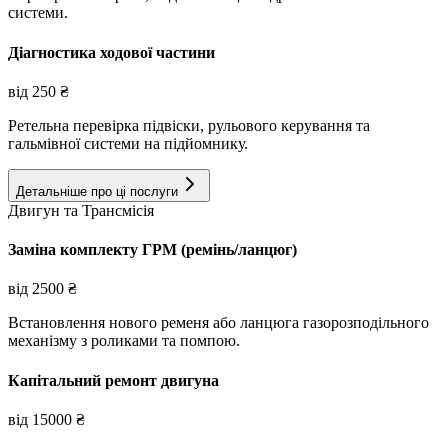
системи.
Діагностика ходової частини
від
250
₴
Ретельна перевірка підвіски, рульового керування та
гальмівної системи на підйомнику.
Детальніше про ці послуги
Двигун та Трансмісія
Заміна комплекту ГРМ (ремінь/ланцюг)
від
2500
₴
Встановлення нового ременя або ланцюга газорозподільного
механізму з роликами та помпою.
Капітальний ремонт двигуна
від
15000
₴