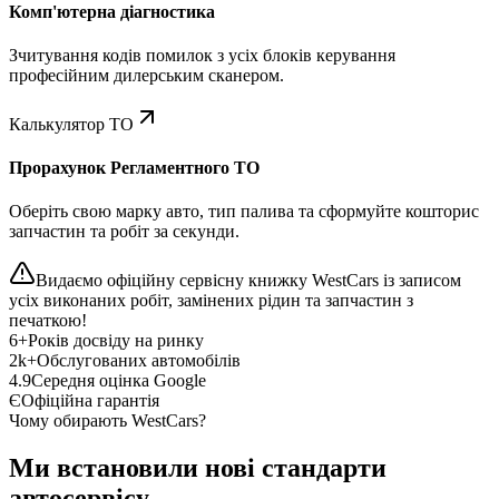
Комп'ютерна діагностика
Зчитування кодів помилок з усіх блоків керування
професійним дилерським сканером.
Калькулятор ТО
Прорахунок Регламентного ТО
Оберіть свою марку авто, тип палива та сформуйте кошторис
запчастин та робіт за секунди.
Видаємо офіційну сервісну книжку WestCars із записом
усіх виконаних робіт, замінених рідин та запчастин з
печаткою!
6+
Років досвіду на ринку
2k+
Обслугованих автомобілів
4.9
Середня оцінка Google
Є
Офіційна гарантія
Чому обирають WestCars?
Ми встановили нові стандарти
автосервісу