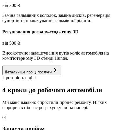
від
300
₴
Заміна гальмівних колодок, заміна дисків, регенерація
супортів та прокачування гальмівної рідини.
Регулювання розвалу-сходження 3D
від
500
₴
Високоточне налаштування кутів коліс автомобіля на
комп'ютерному 3D стенді Hunter.
Детальніше про ці послуги
Прозорість в ділі
4 кроки до робочого автомобіля
Ми максимально спростили процес ремонту. Ніяких
сюрпризів під час розрахунку чи на папері.
01
Запис та прийом