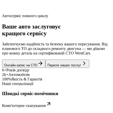
Автосервіс повного циклу
Ваше авто заслуговує
кращого сервісу
Забезпечуємо надійність та безпеку вашого пересування. Від
планового ТО до складного ремонту двигуна — ми дбаємо
про кожну деталь на сертифікованій СТО WestCars.
Онлайн-запис на СТО
Перелік наших послуг
6+
Років досвіду
2k+
Автомобілів
100%
Якість & Гарантія
Наші спеціалізації
Швидкі сервіс-помічники
Комп'ютерне сканування