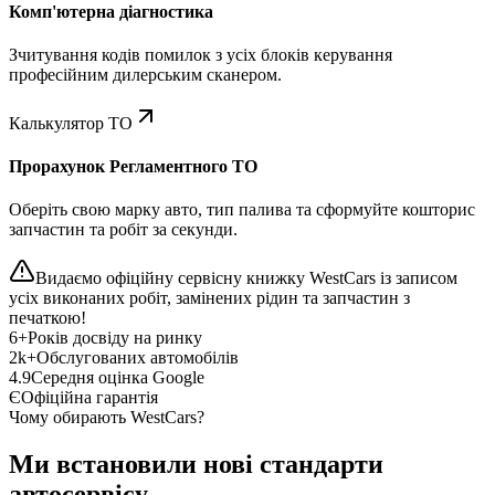
Комп'ютерна діагностика
Зчитування кодів помилок з усіх блоків керування
професійним дилерським сканером.
Калькулятор ТО
Прорахунок Регламентного ТО
Оберіть свою марку авто, тип палива та сформуйте кошторис
запчастин та робіт за секунди.
Видаємо офіційну сервісну книжку WestCars із записом
усіх виконаних робіт, замінених рідин та запчастин з
печаткою!
6+
Років досвіду на ринку
2k+
Обслугованих автомобілів
4.9
Середня оцінка Google
Є
Офіційна гарантія
Чому обирають WestCars?
Ми встановили нові стандарти
автосервісу