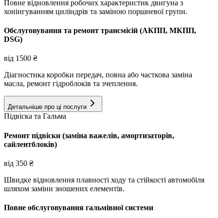
Повне відновлення робочих характеристик двигуна з
хонінгуванням циліндрів та заміною поршневої групи.
Обслуговування та ремонт трансмісій (АКПП, МКПП,
DSG)
від
1500
₴
Діагностика коробки передач, повна або часткова заміна
масла, ремонт гідроблоків та зчеплення.
Детальніше про ці послуги
Підвіска та Гальма
Ремонт підвіски (заміна важелів, амортизаторів,
сайлентблоків)
від
350
₴
Швидке відновлення плавності ходу та стійкості автомобіля
шляхом заміни зношених елементів.
Повне обслуговування гальмівної системи