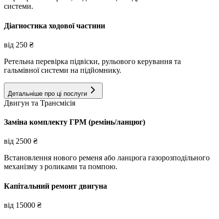
системи.
Діагностика ходової частини
від
250
₴
Ретельна перевірка підвіски, рульового керування та
гальмівної системи на підйомнику.
Детальніше про ці послуги
Двигун та Трансмісія
Заміна комплекту ГРМ (ремінь/ланцюг)
від
2500
₴
Встановлення нового ременя або ланцюга газорозподільного
механізму з роликами та помпою.
Капітальний ремонт двигуна
від
15000
₴