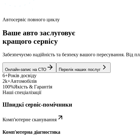
Автосервіс повного циклу
Ваше авто заслуговує
кращого сервісу
Забезпечуємо надійність та безпеку вашого пересування. Від 
Онлайн-запис на СТО
Перелік наших послуг
6+
Років досвіду
2k+
Автомобілів
100%
Якість & Гарантія
Наші спеціалізації
Швидкі сервіс-помічники
Комп'ютерне сканування
Комп'ютерна діагностика