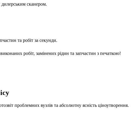
м дилерським сканером.
частин та робіт за секунди.
виконаних робіт, замінених рідин та запчастин з печаткою!
ісу
отозвіт проблемних вузлів та абсолютну ясність ціноутворення.