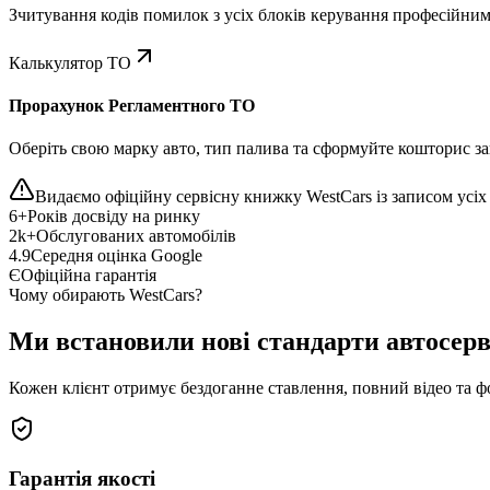
Зчитування кодів помилок з усіх блоків керування професійни
Калькулятор ТО
Прорахунок Регламентного ТО
Оберіть свою марку авто, тип палива та сформуйте кошторис зап
Видаємо офіційну сервісну книжку WestCars із записом усіх 
6+
Років досвіду на ринку
2k+
Обслугованих автомобілів
4.9
Середня оцінка Google
Є
Офіційна гарантія
Чому обирають WestCars?
Ми встановили нові стандарти автосерв
Кожен клієнт отримує бездоганне ставлення, повний відео та ф
Гарантія якості