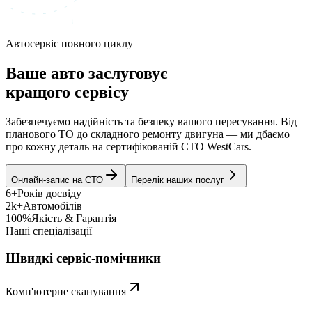
Автосервіс повного циклу
Ваше авто заслуговує
кращого сервісу
Забезпечуємо надійність та безпеку вашого пересування. Від
планового ТО до складного ремонту двигуна — ми дбаємо
про кожну деталь на сертифікованій СТО WestCars.
Онлайн-запис на СТО
Перелік наших послуг
6+
Років досвіду
2k+
Автомобілів
100%
Якість & Гарантія
Наші спеціалізації
Швидкі сервіс-помічники
Комп'ютерне сканування