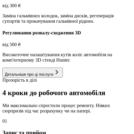
від
300
₴
Заміна гальмівних колодок, заміна дисків, регенерація
супортів та прокачування гальмівної рідини.
Регулювання розвалу-сходження 3D
від
500
₴
Високоточне налаштування кутів коліс автомобіля на
комп'ютерному 3D стенді Hunter.
Детальніше про ці послуги
Прозорість в ділі
4 кроки до робочого автомобіля
Ми максимально спростили процес ремонту. Ніяких
сюрпризів під час розрахунку чи на папері.
01
Запис та прийом