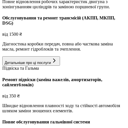
Повне відновлення робочих характеристик двигуна з
хонінгуванням циліндрів та заміною поршневої групи.
Обслуговування та ремонт трансмісій (АКПП, МКПП,
DSG)
від
1500
₴
Діагностика коробки передач, повна або часткова заміна
масла, ремонт гідроблоків та зчеплення.
Детальніше про ці послуги
Підвіска та Гальма
Ремонт підвіски (заміна важелів, амортизаторів,
сайлентблоків)
від
350
₴
Швидке відновлення плавності ходу та стійкості автомобіля
шляхом заміни зношених елементів.
Повне обслуговування гальмівної системи