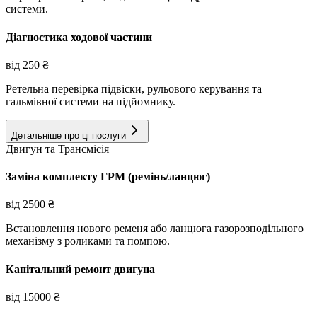
системи.
Діагностика ходової частини
від
250
₴
Ретельна перевірка підвіски, рульового керування та
гальмівної системи на підйомнику.
Детальніше про ці послуги
Двигун та Трансмісія
Заміна комплекту ГРМ (ремінь/ланцюг)
від
2500
₴
Встановлення нового ременя або ланцюга газорозподільного
механізму з роликами та помпою.
Капітальний ремонт двигуна
від
15000
₴