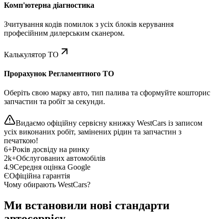
Комп'ютерна діагностика
Зчитування кодів помилок з усіх блоків керування
професійним дилерським сканером.
Калькулятор ТО
Прорахунок Регламентного ТО
Оберіть свою марку авто, тип палива та сформуйте кошторис
запчастин та робіт за секунди.
Видаємо офіційну сервісну книжку WestCars із записом
усіх виконаних робіт, замінених рідин та запчастин з
печаткою!
6+
Років досвіду на ринку
2k+
Обслугованих автомобілів
4.9
Середня оцінка Google
Є
Офіційна гарантія
Чому обирають WestCars?
Ми встановили нові стандарти
автосервісу