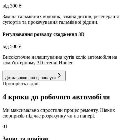
від
300
₴
Заміна гальмівних колодок, заміна дисків, регенерація
супортів та прокачування гальмівної рідини.
Регулювання розвалу-сходження 3D
від
500
₴
Високоточне налаштування кутів коліс автомобіля на
комп'ютерному 3D стенді Hunter.
Детальніше про ці послуги
Прозорість в ділі
4 кроки до робочого автомобіля
Ми максимально спростили процес ремонту. Ніяких
сюрпризів під час розрахунку чи на папері.
01
Запис та прийом