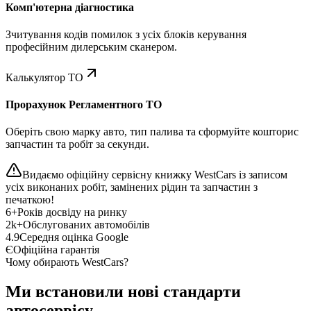
Комп'ютерна діагностика
Зчитування кодів помилок з усіх блоків керування
професійним дилерським сканером.
Калькулятор ТО
Прорахунок Регламентного ТО
Оберіть свою марку авто, тип палива та сформуйте кошторис
запчастин та робіт за секунди.
Видаємо офіційну сервісну книжку WestCars із записом
усіх виконаних робіт, замінених рідин та запчастин з
печаткою!
6+
Років досвіду на ринку
2k+
Обслугованих автомобілів
4.9
Середня оцінка Google
Є
Офіційна гарантія
Чому обирають WestCars?
Ми встановили нові стандарти
автосервісу