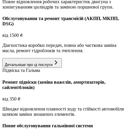
Повне відновлення робочих характеристик двигуна з
хонінгуванням циліндрів та заміною поршневої групи.
Обслуговування та ремонт трансмісій (АКПП, МКПП,
DSG)
від
1500
₴
Діагностика коробки передач, повна або часткова заміна
масла, ремонт гідроблоків та зчеплення.
Детальніше про ці послуги
Підвіска та Гальма
Ремонт підвіски (заміна важелів, амортизаторів,
сайлентблоків)
від
350
₴
Швидке відновлення плавності ходу та стійкості автомобіля
шляхом заміни зношених елементів.
Повне обслуговування гальмівної системи