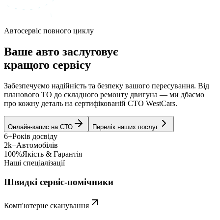
Автосервіс повного циклу
Ваше авто заслуговує
кращого сервісу
Забезпечуємо надійність та безпеку вашого пересування. Від
планового ТО до складного ремонту двигуна — ми дбаємо
про кожну деталь на сертифікованій СТО WestCars.
Онлайн-запис на СТО
Перелік наших послуг
6+
Років досвіду
2k+
Автомобілів
100%
Якість & Гарантія
Наші спеціалізації
Швидкі сервіс-помічники
Комп'ютерне сканування