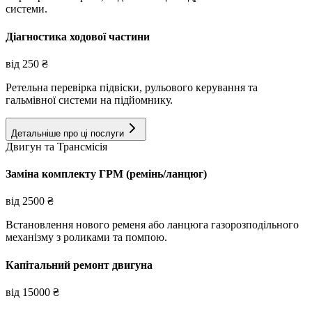
системи.
Діагностика ходової частини
від
250
₴
Ретельна перевірка підвіски, рульового керування та
гальмівної системи на підйомнику.
Детальніше про ці послуги
Двигун та Трансмісія
Заміна комплекту ГРМ (ремінь/ланцюг)
від
2500
₴
Встановлення нового ременя або ланцюга газорозподільного
механізму з роликами та помпою.
Капітальний ремонт двигуна
від
15000
₴