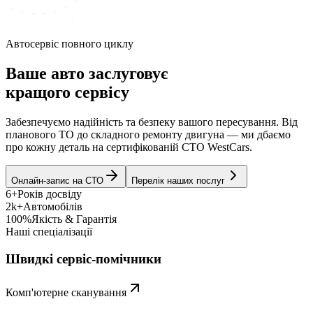
Автосервіс повного циклу
Ваше авто заслуговує
кращого сервісу
Забезпечуємо надійність та безпеку вашого пересування. Від
планового ТО до складного ремонту двигуна — ми дбаємо
про кожну деталь на сертифікованій СТО WestCars.
Онлайн-запис на СТО
Перелік наших послуг
6+
Років досвіду
2k+
Автомобілів
100%
Якість & Гарантія
Наші спеціалізації
Швидкі сервіс-помічники
Комп'ютерне сканування