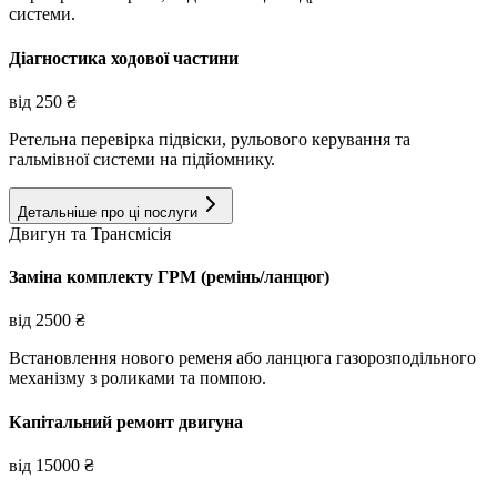
системи.
Діагностика ходової частини
від
250
₴
Ретельна перевірка підвіски, рульового керування та
гальмівної системи на підйомнику.
Детальніше про ці послуги
Двигун та Трансмісія
Заміна комплекту ГРМ (ремінь/ланцюг)
від
2500
₴
Встановлення нового ременя або ланцюга газорозподільного
механізму з роликами та помпою.
Капітальний ремонт двигуна
від
15000
₴