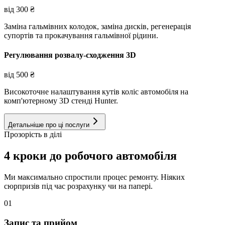
від
300
₴
Заміна гальмівних колодок, заміна дисків, регенерація
супортів та прокачування гальмівної рідини.
Регулювання розвалу-сходження 3D
від
500
₴
Високоточне налаштування кутів коліс автомобіля на
комп'ютерному 3D стенді Hunter.
Детальніше про ці послуги
Прозорість в ділі
4 кроки до робочого автомобіля
Ми максимально спростили процес ремонту. Ніяких
сюрпризів під час розрахунку чи на папері.
01
Запис та прийом