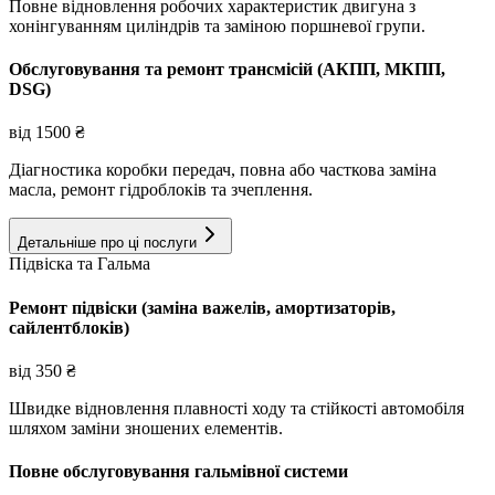
Повне відновлення робочих характеристик двигуна з
хонінгуванням циліндрів та заміною поршневої групи.
Обслуговування та ремонт трансмісій (АКПП, МКПП,
DSG)
від
1500
₴
Діагностика коробки передач, повна або часткова заміна
масла, ремонт гідроблоків та зчеплення.
Детальніше про ці послуги
Підвіска та Гальма
Ремонт підвіски (заміна важелів, амортизаторів,
сайлентблоків)
від
350
₴
Швидке відновлення плавності ходу та стійкості автомобіля
шляхом заміни зношених елементів.
Повне обслуговування гальмівної системи