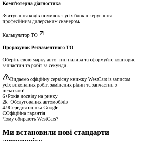
Комп'ютерна діагностика
Зчитування кодів помилок з усіх блоків керування
професійним дилерським сканером.
Калькулятор ТО
Прорахунок Регламентного ТО
Оберіть свою марку авто, тип палива та сформуйте кошторис
запчастин та робіт за секунди.
Видаємо офіційну сервісну книжку WestCars із записом
усіх виконаних робіт, замінених рідин та запчастин з
печаткою!
6+
Років досвіду на ринку
2k+
Обслугованих автомобілів
4.9
Середня оцінка Google
Є
Офіційна гарантія
Чому обирають WestCars?
Ми встановили нові стандарти
автосервісу