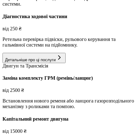
системи.
Діагностика ходової частини
від
250
₴
Ретельна перевірка підвіски, рульового керування та
гальмівної системи на підйомнику.
Детальніше про ці послуги
Двигун та Трансмісія
Заміна комплекту ГРМ (ремінь/ланцюг)
від
2500
₴
Встановлення нового ременя або ланцюга газорозподільного
механізму з роликами та помпою.
Капітальний ремонт двигуна
від
15000
₴