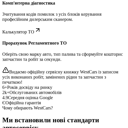
Комп'ютерна діагностика
Зчитування кодів помилок з усіх блоків керування
професійним дилерським сканером.
Калькулятор ТО
Прорахунок Регламентного ТО
Оберіть свою марку авто, тип палива та сформуйте кошторис
запчастин та робіт за секунди.
Видаємо офіційну сервісну книжку WestCars із записом
усіх виконаних робіт, замінених рідин та запчастин з
печаткою!
6+
Років досвіду на ринку
2k+
Обслугованих автомобілів
4.9
Середня оцінка Google
Є
Офіційна гарантія
Чому обирають WestCars?
Ми встановили нові стандарти
автосервісу