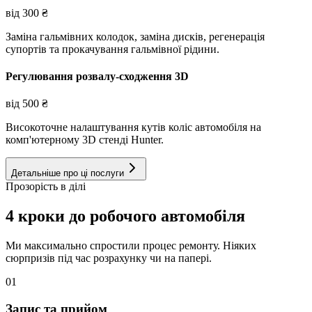
від
300
₴
Заміна гальмівних колодок, заміна дисків, регенерація
супортів та прокачування гальмівної рідини.
Регулювання розвалу-сходження 3D
від
500
₴
Високоточне налаштування кутів коліс автомобіля на
комп'ютерному 3D стенді Hunter.
Детальніше про ці послуги
Прозорість в ділі
4 кроки до робочого автомобіля
Ми максимально спростили процес ремонту. Ніяких
сюрпризів під час розрахунку чи на папері.
01
Запис та прийом