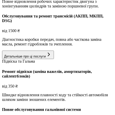
Повне відновлення робочих характеристик двигуна з
хонінгуванням циліндрів та заміною поршневої групи.
Обслуговування та ремонт трансмісій (АКПП, МКПП,
DSG)
від
1500
₴
Діагностика коробки передач, повна або часткова заміна
масла, ремонт гідроблоків та зчеплення.
Детальніше про ці послуги
Підвіска та Гальма
Ремонт підвіски (заміна важелів, амортизаторів,
сайлентблоків)
від
350
₴
Швидке відновлення плавності ходу та стійкості автомобіля
шляхом заміни зношених елементів.
Повне обслуговування гальмівної системи