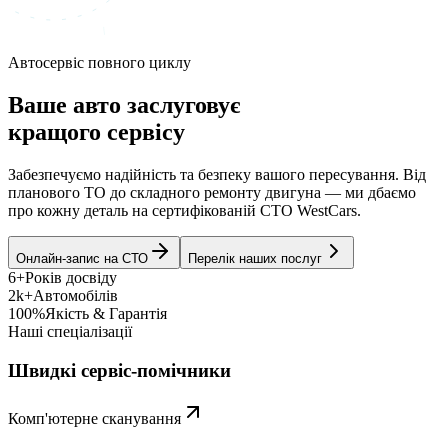
Автосервіс повного циклу
Ваше авто заслуговує
кращого сервісу
Забезпечуємо надійність та безпеку вашого пересування. Від
планового ТО до складного ремонту двигуна — ми дбаємо
про кожну деталь на сертифікованій СТО WestCars.
Онлайн-запис на СТО
Перелік наших послуг
6+
Років досвіду
2k+
Автомобілів
100%
Якість & Гарантія
Наші спеціалізації
Швидкі сервіс-помічники
Комп'ютерне сканування