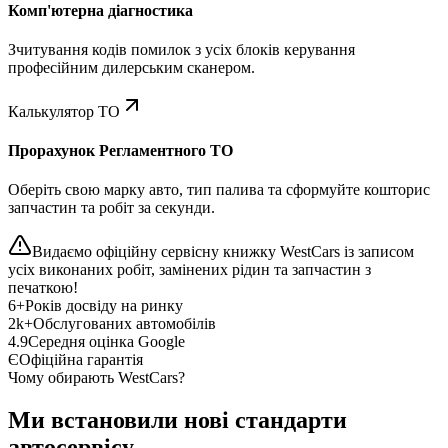
Комп'ютерна діагностика
Зчитування кодів помилок з усіх блоків керування
професійним дилерським сканером.
Калькулятор ТО
Прорахунок Регламентного ТО
Оберіть свою марку авто, тип палива та сформуйте кошторис
запчастин та робіт за секунди.
Видаємо офіційну сервісну книжку WestCars із записом
усіх виконаних робіт, замінених рідин та запчастин з
печаткою!
6+
Років досвіду на ринку
2k+
Обслугованих автомобілів
4.9
Середня оцінка Google
Є
Офіційна гарантія
Чому обирають WestCars?
Ми встановили нові стандарти
автосервісу