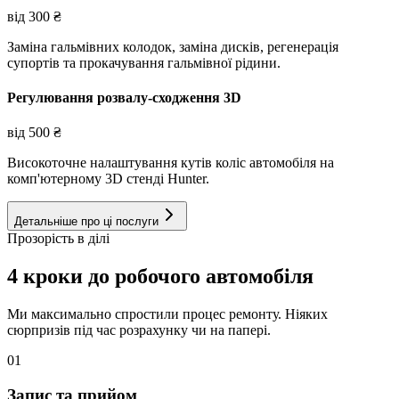
від
300
₴
Заміна гальмівних колодок, заміна дисків, регенерація
супортів та прокачування гальмівної рідини.
Регулювання розвалу-сходження 3D
від
500
₴
Високоточне налаштування кутів коліс автомобіля на
комп'ютерному 3D стенді Hunter.
Детальніше про ці послуги
Прозорість в ділі
4 кроки до робочого автомобіля
Ми максимально спростили процес ремонту. Ніяких
сюрпризів під час розрахунку чи на папері.
01
Запис та прийом