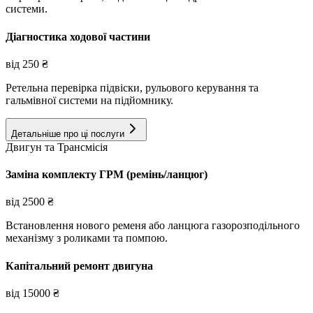
системи.
Діагностика ходової частини
від
250
₴
Ретельна перевірка підвіски, рульового керування та
гальмівної системи на підйомнику.
Детальніше про ці послуги
Двигун та Трансмісія
Заміна комплекту ГРМ (ремінь/ланцюг)
від
2500
₴
Встановлення нового ременя або ланцюга газорозподільного
механізму з роликами та помпою.
Капітальний ремонт двигуна
від
15000
₴