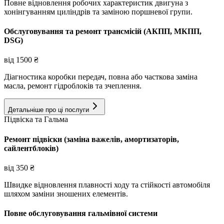
Повне відновлення робочих характеристик двигуна з
хонінгуванням циліндрів та заміною поршневої групи.
Обслуговування та ремонт трансмісій (АКПП, МКПП,
DSG)
від
1500
₴
Діагностика коробки передач, повна або часткова заміна
масла, ремонт гідроблоків та зчеплення.
Детальніше про ці послуги
Підвіска та Гальма
Ремонт підвіски (заміна важелів, амортизаторів,
сайлентблоків)
від
350
₴
Швидке відновлення плавності ходу та стійкості автомобіля
шляхом заміни зношених елементів.
Повне обслуговування гальмівної системи