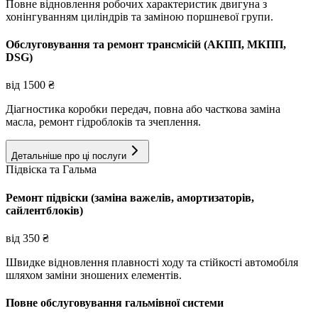
Повне відновлення робочих характеристик двигуна з
хонінгуванням циліндрів та заміною поршневої групи.
Обслуговування та ремонт трансмісій (АКПП, МКПП,
DSG)
від
1500
₴
Діагностика коробки передач, повна або часткова заміна
масла, ремонт гідроблоків та зчеплення.
Детальніше про ці послуги
Підвіска та Гальма
Ремонт підвіски (заміна важелів, амортизаторів,
сайлентблоків)
від
350
₴
Швидке відновлення плавності ходу та стійкості автомобіля
шляхом заміни зношених елементів.
Повне обслуговування гальмівної системи