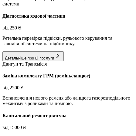
системи.
Діагностика ходової частини
від
250
₴
Ретельна перевірка підвіски, рульового керування та
гальмівної системи на підйомнику.
Детальніше про ці послуги
Двигун та Трансмісія
Заміна комплекту ГРМ (ремінь/ланцюг)
від
2500
₴
Встановлення нового ременя або ланцюга газорозподільного
механізму з роликами та помпою.
Капітальний ремонт двигуна
від
15000
₴