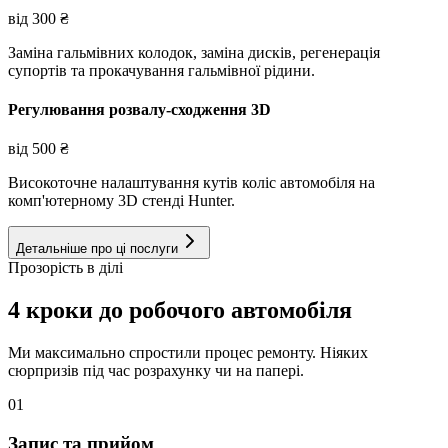
від
300
₴
Заміна гальмівних колодок, заміна дисків, регенерація
супортів та прокачування гальмівної рідини.
Регулювання розвалу-сходження 3D
від
500
₴
Високоточне налаштування кутів коліс автомобіля на
комп'ютерному 3D стенді Hunter.
Детальніше про ці послуги
Прозорість в ділі
4 кроки до робочого автомобіля
Ми максимально спростили процес ремонту. Ніяких
сюрпризів під час розрахунку чи на папері.
01
Запис та прийом