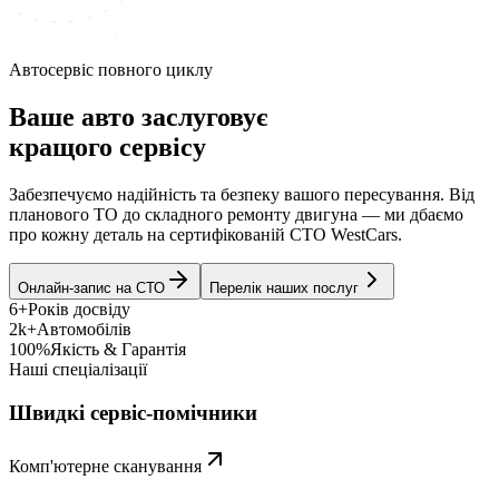
Автосервіс повного циклу
Ваше авто заслуговує
кращого сервісу
Забезпечуємо надійність та безпеку вашого пересування. Від
планового ТО до складного ремонту двигуна — ми дбаємо
про кожну деталь на сертифікованій СТО WestCars.
Онлайн-запис на СТО
Перелік наших послуг
6+
Років досвіду
2k+
Автомобілів
100%
Якість & Гарантія
Наші спеціалізації
Швидкі сервіс-помічники
Комп'ютерне сканування