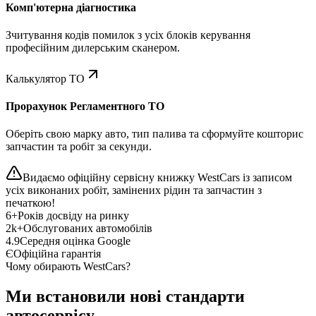
Комп'ютерна діагностика
Зчитування кодів помилок з усіх блоків керування
професійним дилерським сканером.
Калькулятор ТО
Прорахунок Регламентного ТО
Оберіть свою марку авто, тип палива та сформуйте кошторис
запчастин та робіт за секунди.
Видаємо офіційну сервісну книжку WestCars із записом
усіх виконаних робіт, замінених рідин та запчастин з
печаткою!
6+
Років досвіду на ринку
2k+
Обслугованих автомобілів
4.9
Середня оцінка Google
Є
Офіційна гарантія
Чому обирають WestCars?
Ми встановили нові стандарти
автосервісу