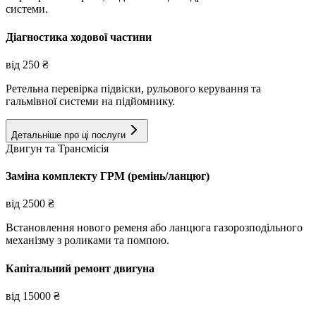
системи.
Діагностика ходової частини
від
250
₴
Ретельна перевірка підвіски, рульового керування та
гальмівної системи на підйомнику.
Детальніше про ці послуги
Двигун та Трансмісія
Заміна комплекту ГРМ (ремінь/ланцюг)
від
2500
₴
Встановлення нового ременя або ланцюга газорозподільного
механізму з роликами та помпою.
Капітальний ремонт двигуна
від
15000
₴