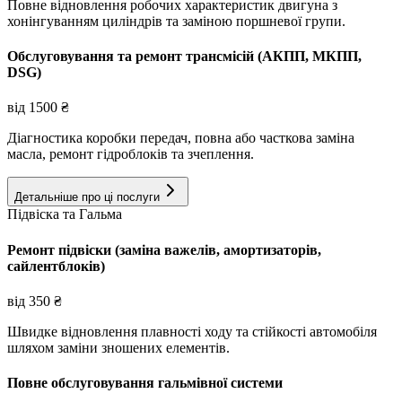
Повне відновлення робочих характеристик двигуна з
хонінгуванням циліндрів та заміною поршневої групи.
Обслуговування та ремонт трансмісій (АКПП, МКПП,
DSG)
від
1500
₴
Діагностика коробки передач, повна або часткова заміна
масла, ремонт гідроблоків та зчеплення.
Детальніше про ці послуги
Підвіска та Гальма
Ремонт підвіски (заміна важелів, амортизаторів,
сайлентблоків)
від
350
₴
Швидке відновлення плавності ходу та стійкості автомобіля
шляхом заміни зношених елементів.
Повне обслуговування гальмівної системи