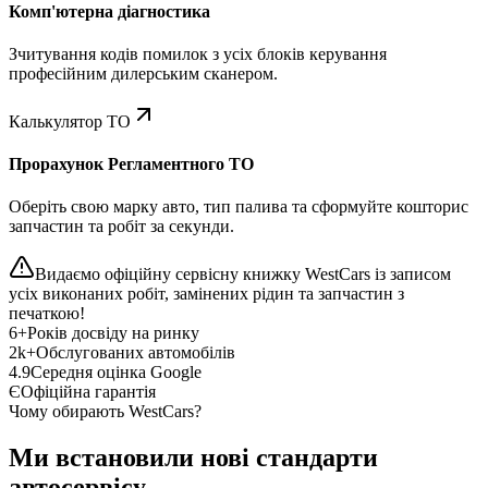
Комп'ютерна діагностика
Зчитування кодів помилок з усіх блоків керування
професійним дилерським сканером.
Калькулятор ТО
Прорахунок Регламентного ТО
Оберіть свою марку авто, тип палива та сформуйте кошторис
запчастин та робіт за секунди.
Видаємо офіційну сервісну книжку WestCars із записом
усіх виконаних робіт, замінених рідин та запчастин з
печаткою!
6+
Років досвіду на ринку
2k+
Обслугованих автомобілів
4.9
Середня оцінка Google
Є
Офіційна гарантія
Чому обирають WestCars?
Ми встановили нові стандарти
автосервісу