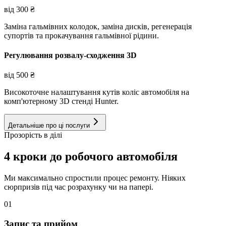
від
300
₴
Заміна гальмівних колодок, заміна дисків, регенерація
супортів та прокачування гальмівної рідини.
Регулювання розвалу-сходження 3D
від
500
₴
Високоточне налаштування кутів коліс автомобіля на
комп'ютерному 3D стенді Hunter.
Детальніше про ці послуги
Прозорість в ділі
4 кроки до робочого автомобіля
Ми максимально спростили процес ремонту. Ніяких
сюрпризів під час розрахунку чи на папері.
01
Запис та прийом