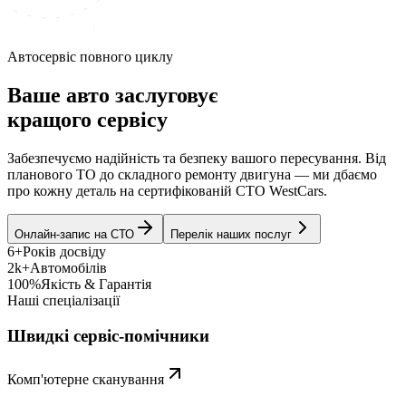
Автосервіс повного циклу
Ваше авто заслуговує
кращого сервісу
Забезпечуємо надійність та безпеку вашого пересування. Від
планового ТО до складного ремонту двигуна — ми дбаємо
про кожну деталь на сертифікованій СТО WestCars.
Онлайн-запис на СТО
Перелік наших послуг
6+
Років досвіду
2k+
Автомобілів
100%
Якість & Гарантія
Наші спеціалізації
Швидкі сервіс-помічники
Комп'ютерне сканування