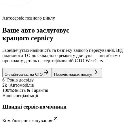
Автосервіс повного циклу
Ваше авто заслуговує
кращого сервісу
Забезпечуємо надійність та безпеку вашого пересування. Від
планового ТО до складного ремонту двигуна — ми дбаємо
про кожну деталь на сертифікованій СТО WestCars.
Онлайн-запис на СТО
Перелік наших послуг
6+
Років досвіду
2k+
Автомобілів
100%
Якість & Гарантія
Наші спеціалізації
Швидкі сервіс-помічники
Комп'ютерне сканування