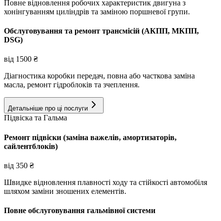
Повне відновлення робочих характеристик двигуна з
хонінгуванням циліндрів та заміною поршневої групи.
Обслуговування та ремонт трансмісій (АКПП, МКПП,
DSG)
від
1500
₴
Діагностика коробки передач, повна або часткова заміна
масла, ремонт гідроблоків та зчеплення.
Детальніше про ці послуги
Підвіска та Гальма
Ремонт підвіски (заміна важелів, амортизаторів,
сайлентблоків)
від
350
₴
Швидке відновлення плавності ходу та стійкості автомобіля
шляхом заміни зношених елементів.
Повне обслуговування гальмівної системи