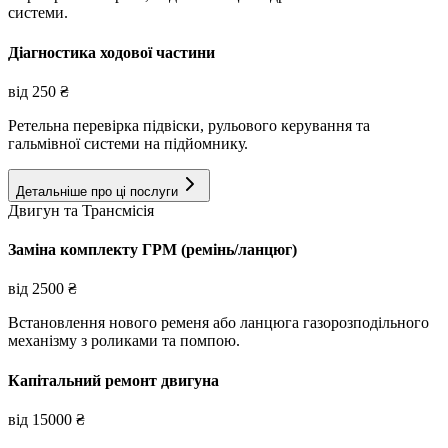
системи.
Діагностика ходової частини
від
250
₴
Ретельна перевірка підвіски, рульового керування та
гальмівної системи на підйомнику.
Детальніше про ці послуги
Двигун та Трансмісія
Заміна комплекту ГРМ (ремінь/ланцюг)
від
2500
₴
Встановлення нового ременя або ланцюга газорозподільного
механізму з роликами та помпою.
Капітальний ремонт двигуна
від
15000
₴