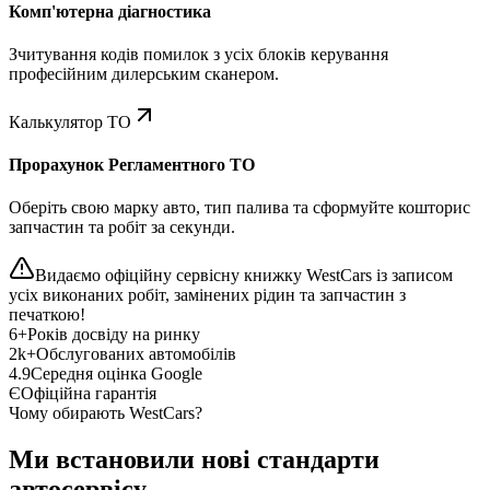
Комп'ютерна діагностика
Зчитування кодів помилок з усіх блоків керування
професійним дилерським сканером.
Калькулятор ТО
Прорахунок Регламентного ТО
Оберіть свою марку авто, тип палива та сформуйте кошторис
запчастин та робіт за секунди.
Видаємо офіційну сервісну книжку WestCars із записом
усіх виконаних робіт, замінених рідин та запчастин з
печаткою!
6+
Років досвіду на ринку
2k+
Обслугованих автомобілів
4.9
Середня оцінка Google
Є
Офіційна гарантія
Чому обирають WestCars?
Ми встановили нові стандарти
автосервісу