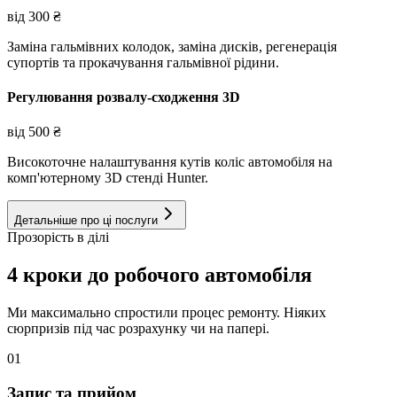
від
300
₴
Заміна гальмівних колодок, заміна дисків, регенерація
супортів та прокачування гальмівної рідини.
Регулювання розвалу-сходження 3D
від
500
₴
Високоточне налаштування кутів коліс автомобіля на
комп'ютерному 3D стенді Hunter.
Детальніше про ці послуги
Прозорість в ділі
4 кроки до робочого автомобіля
Ми максимально спростили процес ремонту. Ніяких
сюрпризів під час розрахунку чи на папері.
01
Запис та прийом