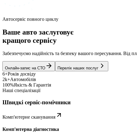
Автосервіс повного циклу
Ваше авто заслуговує
кращого сервісу
Забезпечуємо надійність та безпеку вашого пересування. Від 
Онлайн-запис на СТО
Перелік наших послуг
6+
Років досвіду
2k+
Автомобілів
100%
Якість & Гарантія
Наші спеціалізації
Швидкі сервіс-помічники
Комп'ютерне сканування
Комп'ютерна діагностика