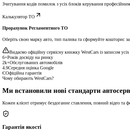
Зчитування кодів помилок з усіх блоків керування професійни
Калькулятор ТО
Прорахунок Регламентного ТО
Оберіть свою марку авто, тип палива та сформуйте кошторис зап
Видаємо офіційну сервісну книжку WestCars із записом усіх 
6+
Років досвіду на ринку
2k+
Обслугованих автомобілів
4.9
Середня оцінка Google
Є
Офіційна гарантія
Чому обирають WestCars?
Ми встановили нові стандарти автосерв
Кожен клієнт отримує бездоганне ставлення, повний відео та ф
Гарантія якості