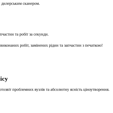
м дилерським сканером.
частин та робіт за секунди.
виконаних робіт, замінених рідин та запчастин з печаткою!
ісу
отозвіт проблемних вузлів та абсолютну ясність ціноутворення.