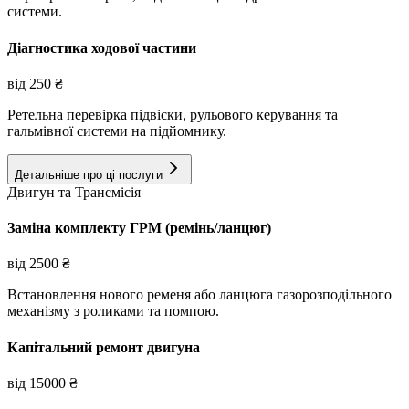
системи.
Діагностика ходової частини
від
250
₴
Ретельна перевірка підвіски, рульового керування та
гальмівної системи на підйомнику.
Детальніше про ці послуги
Двигун та Трансмісія
Заміна комплекту ГРМ (ремінь/ланцюг)
від
2500
₴
Встановлення нового ременя або ланцюга газорозподільного
механізму з роликами та помпою.
Капітальний ремонт двигуна
від
15000
₴