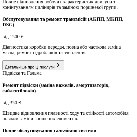
Повне відновлення робочих характеристик двигуна з
хонінгуванням циліндрів та заміною поршневої групи.
Обслуговування та ремонт трансмісій (АКПП, МКПП,
DSG)
від
1500
₴
Діагностика коробки передач, повна або часткова заміна
масла, ремонт гідроблоків та зчеплення.
Детальніше про ці послуги
Підвіска та Гальма
Ремонт підвіски (заміна важелів, амортизаторів,
сайлентблоків)
від
350
₴
Швидке відновлення плавності ходу та стійкості автомобіля
шляхом заміни зношених елементів.
Повне обслуговування гальмівної системи