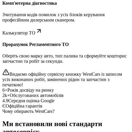
Комп'ютерна діагностика
Зчитування кодів помилок з усіх блоків керування
професійним дилерським сканером.
Калькулятор ТО
Прорахунок Регламентного ТО
Оберіть свою марку авто, тип палива та сформуйте кошторис
запчастин та робіт за секунди.
Видаємо офіційну сервісну книжку WestCars із записом
усіх виконаних робіт, замінених рідин та запчастин з
печаткою!
6+
Років досвіду на ринку
2k+
Обслугованих автомобілів
4.9
Середня оцінка Google
Є
Офіційна гарантія
Чому обирають WestCars?
Ми встановили нові стандарти
автосервісу