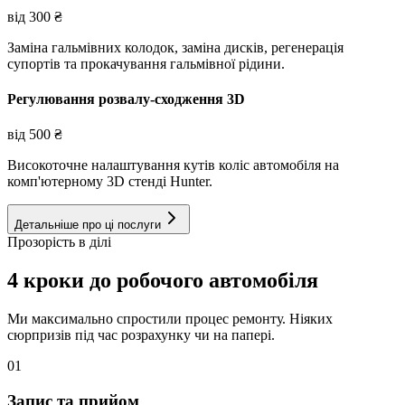
від
300
₴
Заміна гальмівних колодок, заміна дисків, регенерація
супортів та прокачування гальмівної рідини.
Регулювання розвалу-сходження 3D
від
500
₴
Високоточне налаштування кутів коліс автомобіля на
комп'ютерному 3D стенді Hunter.
Детальніше про ці послуги
Прозорість в ділі
4 кроки до робочого автомобіля
Ми максимально спростили процес ремонту. Ніяких
сюрпризів під час розрахунку чи на папері.
01
Запис та прийом