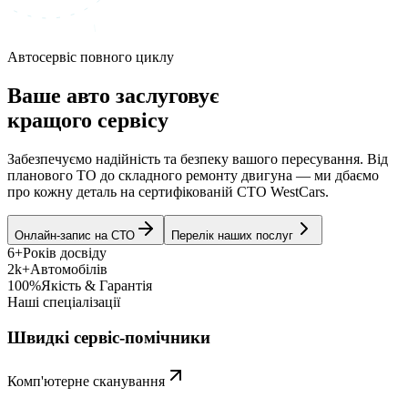
Автосервіс повного циклу
Ваше авто заслуговує
кращого сервісу
Забезпечуємо надійність та безпеку вашого пересування. Від
планового ТО до складного ремонту двигуна — ми дбаємо
про кожну деталь на сертифікованій СТО WestCars.
Онлайн-запис на СТО
Перелік наших послуг
6+
Років досвіду
2k+
Автомобілів
100%
Якість & Гарантія
Наші спеціалізації
Швидкі сервіс-помічники
Комп'ютерне сканування